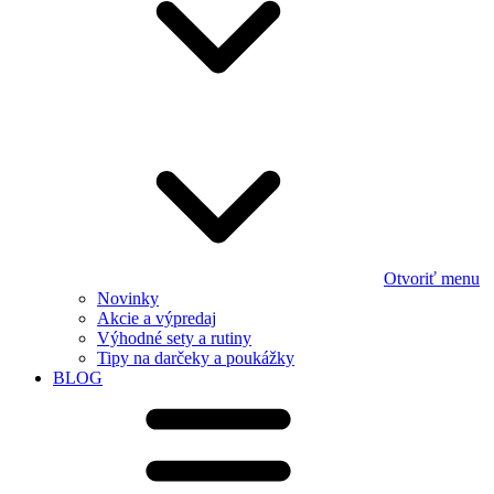
Otvoriť menu
Novinky
Akcie a výpredaj
Výhodné sety a rutiny
Tipy na darčeky a poukážky
BLOG