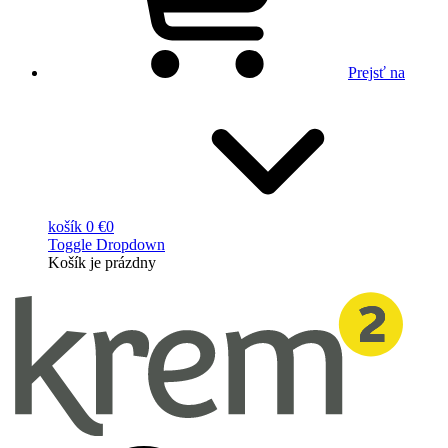
Prejsť na
košík
0 €
0
Toggle Dropdown
Košík
je prázdny