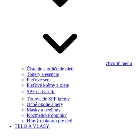
Otvoriť menu
Čistenie a odlíčenie pleti
Tonery a esencie
Pleťové séra
Pleťové krémy a oleje
SPF na tvár ☀️
Tónovacie SPF krémy
Očné okolie a pery
Masky a peelingy
Kozmetické doplnky
Hravý make-up pre deti
TELO A VLASY