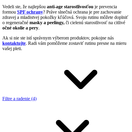
Vedeli ste, že najlepšou
anti-age starostlivosťou
je prevencia
formou
SPF ochrany
? Práve slnečná ochrana je pre zachovanie
zdravej a mladistvej pokožky kľúčová. Svoju rutinu môžete doplniť
o regeneračné
masky a peelingy,
či cielenú starostlivosť na citlivé
očné okolie a pery
.
Ak si nie ste istí správnym výberom produktov, pokojne nás
kontaktujte
. Radi vám pomôžeme zostaviť rutinu presne na mieru
vašej pleti.
Filtre a radenie (4)