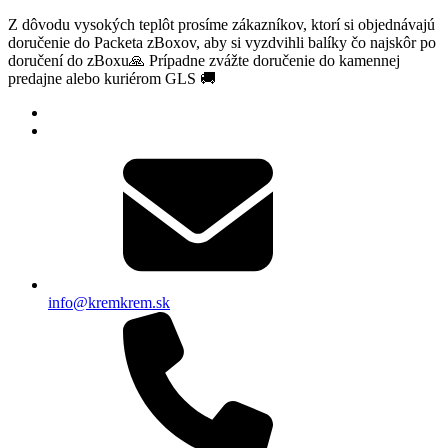
Z dôvodu vysokých teplôt prosíme zákazníkov, ktorí si objednávajú
doručenie do Packeta zBoxov, aby si vyzdvihli balíky čo najskôr po
doručení do zBoxu🙏 Prípadne zvážte doručenie do kamennej
predajne alebo kuriérom GLS 🚚
info@kremkrem.sk