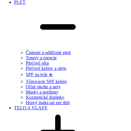
PLEŤ
Čistenie a odlíčenie pleti
Tonery a esencie
Pleťové séra
Pleťové krémy a oleje
SPF na tvár ☀️
Tónovacie SPF krémy
Očné okolie a pery
Masky a peelingy
Kozmetické doplnky
Hravý make-up pre deti
TELO A VLASY