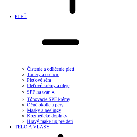
PLEŤ
Čistenie a odlíčenie pleti
Tonery a esencie
Pleťové séra
Pleťové krémy a oleje
SPF na tvár ☀️
Tónovacie SPF krémy
Očné okolie a pery
Masky a peelingy
Kozmetické doplnky
Hravý make-up pre deti
TELO A VLASY