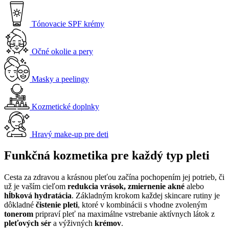
Tónovacie SPF krémy
Očné okolie a pery
Masky a peelingy
Kozmetické doplnky
Hravý make-up pre deti
Funkčná kozmetika pre každý typ pleti
Cesta za zdravou a krásnou pleťou začína pochopením jej potrieb, či
už je vaším cieľom
redukcia vrások, zmiernenie akné
alebo
hĺbková hydratácia
. Základným krokom každej skincare rutiny je
dôkladné
čistenie pleti
, ktoré v kombinácii s vhodne zvoleným
tonerom
pripraví pleť na maximálne vstrebanie aktívnych látok z
pleťových sér
a výživných
krémov
.