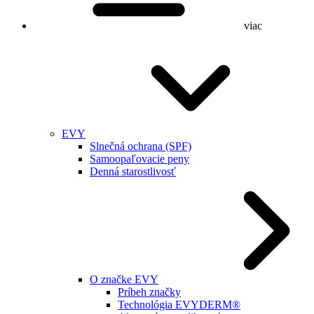
viac
EVY
Slnečná ochrana (SPF)
Samoopaľovacie peny
Denná starostlivosť
O značke EVY
Príbeh značky
Technológia EVYDERM®