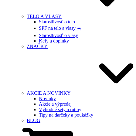
TELO A VLASY
Starostlivosť o telo
SPF na telo a vlasy ☀️
Starostlivosť o vlasy
Kefy a doplnky
ZNAČKY
AKCIE A NOVINKY
Novinky
Akcie a výpredaj
Výhodné sety a rutiny
Tipy na darčeky a poukážky
BLOG