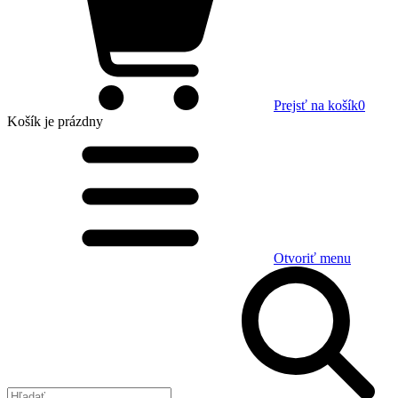
Prejsť na košík
0
Košík
je prázdny
Otvoriť menu