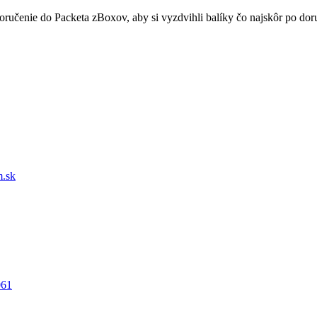
doručenie do Packeta zBoxov, aby si vyzdvihli balíky čo najskôr po d
.sk
061