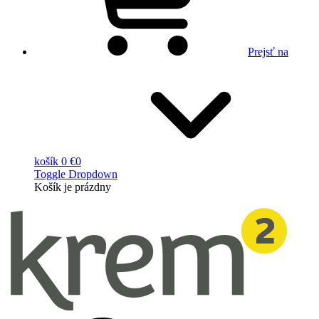
Prejsť na
košík
0 €
0
Toggle Dropdown
Košík
je prázdny