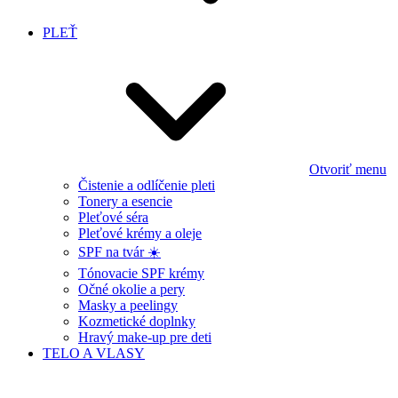
PLEŤ
Otvoriť menu
Čistenie a odlíčenie pleti
Tonery a esencie
Pleťové séra
Pleťové krémy a oleje
SPF na tvár ☀️
Tónovacie SPF krémy
Očné okolie a pery
Masky a peelingy
Kozmetické doplnky
Hravý make-up pre deti
TELO A VLASY