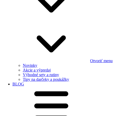
Otvoriť menu
Novinky
Akcie a výpredaj
Výhodné sety a rutiny
Tipy na darčeky a poukážky
BLOG