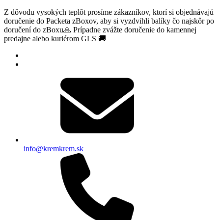
Z dôvodu vysokých teplôt prosíme zákazníkov, ktorí si objednávajú
doručenie do Packeta zBoxov, aby si vyzdvihli balíky čo najskôr po
doručení do zBoxu🙏 Prípadne zvážte doručenie do kamennej
predajne alebo kuriérom GLS 🚚
info@kremkrem.sk