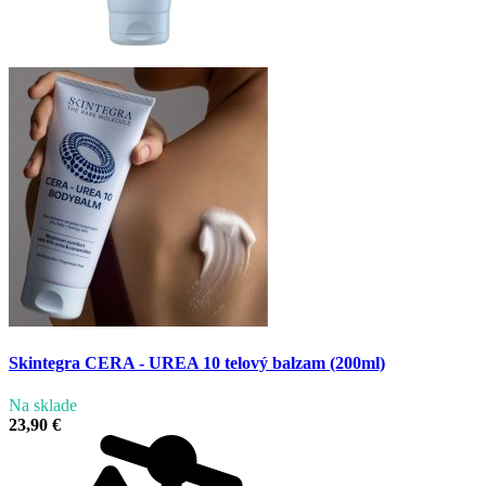
Skintegra CERA - UREA 10 telový balzam (200ml)
Na sklade
23,90 €