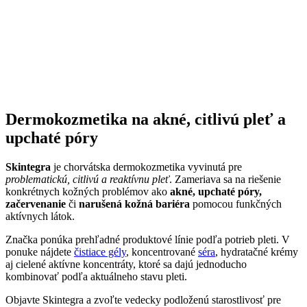
Dermokozmetika na akné, citlivú pleť a
upchaté póry
Skintegra
je chorvátska dermokozmetika vyvinutá pre
problematickú, citlivú a reaktívnu pleť
. Zameriava sa na riešenie
konkrétnych kožných problémov ako
akné, upchaté póry,
začervenanie
či
narušená kožná bariéra
pomocou funkčných
aktívnych látok.
Značka ponúka prehľadné produktové línie podľa potrieb pleti. V
ponuke nájdete
čistiace gély
, koncentrované
séra
, hydratačné krémy
aj cielené aktívne koncentráty, ktoré sa dajú jednoducho
kombinovať podľa aktuálneho stavu pleti.
Objavte Skintegra a zvoľte vedecky podloženú starostlivosť pre