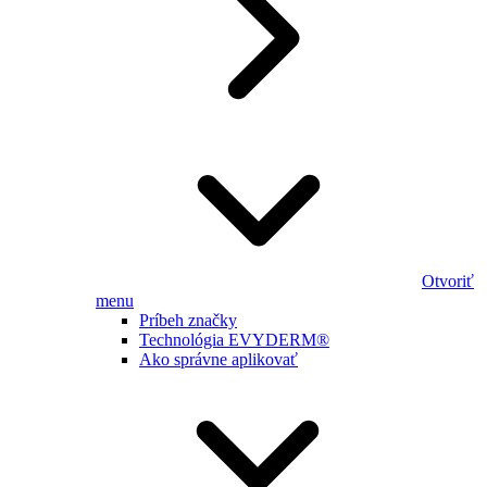
Otvoriť
menu
Príbeh značky
Technológia EVYDERM®
Ako správne aplikovať