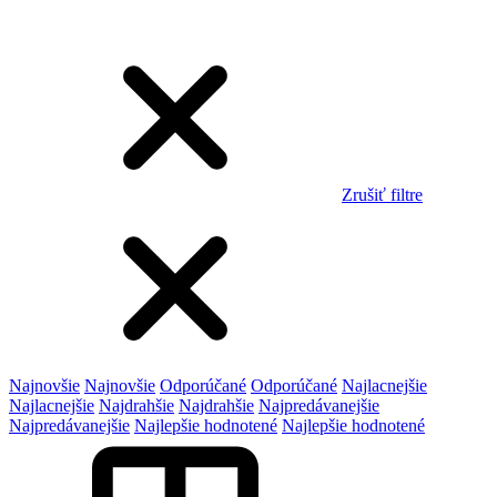
Zrušiť filtre
Najnovšie
Najnovšie
Odporúčané
Odporúčané
Najlacnejšie
Najlacnejšie
Najdrahšie
Najdrahšie
Najpredávanejšie
Najpredávanejšie
Najlepšie hodnotené
Najlepšie hodnotené