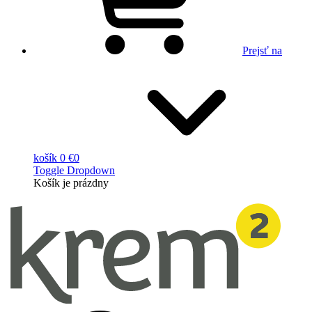
Prejsť na
košík
0 €
0
Toggle Dropdown
Košík
je prázdny