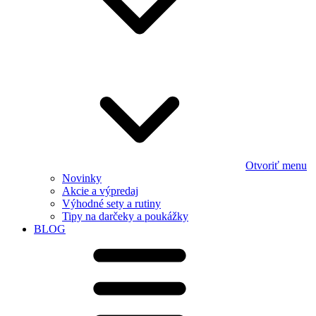
Otvoriť menu
Novinky
Akcie a výpredaj
Výhodné sety a rutiny
Tipy na darčeky a poukážky
BLOG