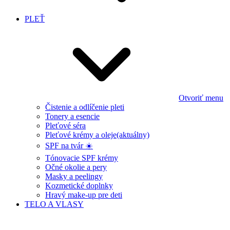
PLEŤ
Otvoriť menu
Čistenie a odlíčenie pleti
Tonery a esencie
Pleťové séra
Pleťové krémy a oleje
(aktuálny)
SPF na tvár ☀️
Tónovacie SPF krémy
Očné okolie a pery
Masky a peelingy
Kozmetické doplnky
Hravý make-up pre deti
TELO A VLASY