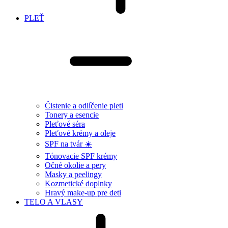
PLEŤ
Čistenie a odlíčenie pleti
Tonery a esencie
Pleťové séra
Pleťové krémy a oleje
SPF na tvár ☀️
Tónovacie SPF krémy
Očné okolie a pery
Masky a peelingy
Kozmetické doplnky
Hravý make-up pre deti
TELO A VLASY