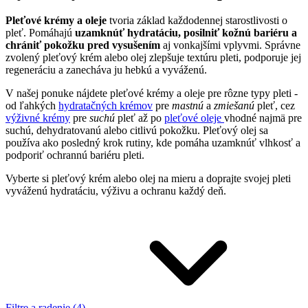
Pleťové krémy a oleje
tvoria základ každodennej starostlivosti o
pleť. Pomáhajú
uzamknúť hydratáciu, posilniť kožnú bariéru a
chrániť pokožku pred vysušením
aj vonkajšími vplyvmi. Správne
zvolený pleťový krém alebo olej zlepšuje textúru pleti, podporuje jej
regeneráciu a zanecháva ju hebkú a vyváženú.
V našej ponuke nájdete pleťové krémy a oleje pre rôzne typy pleti -
od ľahkých
hydratačných krémov
pre
mastnú
a
zmiešanú
pleť, cez
výživné krémy
pre
suchú
pleť až po
pleťové oleje
vhodné najmä pre
suchú, dehydratovanú alebo citlivú pokožku. Pleťový olej sa
používa ako posledný krok rutiny, kde pomáha uzamknúť vlhkosť a
podporiť ochrannú bariéru pleti.
Vyberte si pleťový krém alebo olej na mieru a doprajte svojej pleti
vyváženú hydratáciu, výživu a ochranu každý deň.
Filtre a radenie (4)