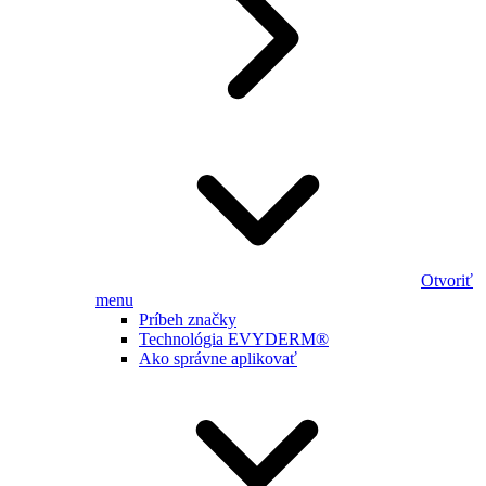
Otvoriť
menu
Príbeh značky
Technológia EVYDERM®
Ako správne aplikovať