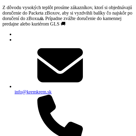
Z dôvodu vysokých teplôt prosíme zákazníkov, ktorí si objednávajú
doručenie do Packeta zBoxov, aby si vyzdvihli balíky čo najskôr po
doručení do zBoxu🙏 Prípadne zvážte doručenie do kamennej
predajne alebo kuriérom GLS 🚚
info@kremkrem.sk