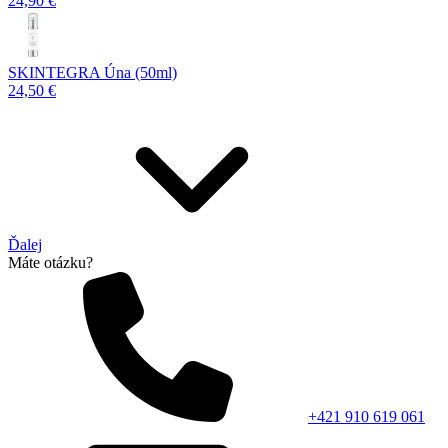
24,90 €
SKINTEGRA Úna (50ml)
24,50 €
Ďalej
Máte otázku?
+421 910 619 061