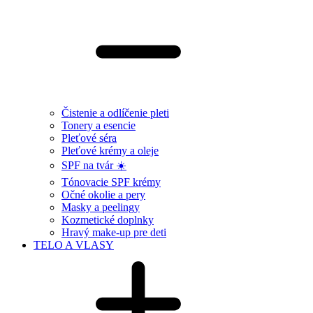
Čistenie a odlíčenie pleti
Tonery a esencie
Pleťové séra
Pleťové krémy a oleje
SPF na tvár ☀️
Tónovacie SPF krémy
Očné okolie a pery
Masky a peelingy
Kozmetické doplnky
Hravý make-up pre deti
TELO A VLASY