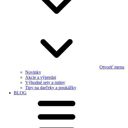
Otvoriť menu
Novinky
Akcie a výpredaj
Výhodné sety a rutiny
Tipy na darčeky a poukážky
BLOG