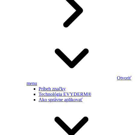
Otvoriť
menu
Príbeh značky
Technológia EVYDERM®
Ako správne aplikovať