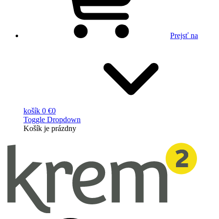
Prejsť na
košík
0 €
0
Toggle Dropdown
Košík
je prázdny