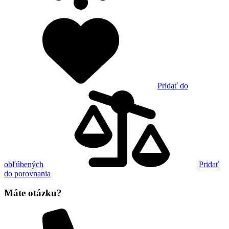
Pridať do
obľúbených
Pridať
do porovnania
Máte otázku?