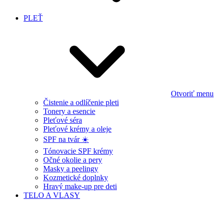
PLEŤ
Otvoriť menu
Čistenie a odlíčenie pleti
Tonery a esencie
Pleťové séra
Pleťové krémy a oleje
SPF na tvár ☀️
Tónovacie SPF krémy
Očné okolie a pery
Masky a peelingy
Kozmetické doplnky
Hravý make-up pre deti
TELO A VLASY