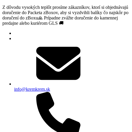
Z dôvodu vysokých teplôt prosíme zákazníkov, ktorí si objednávajú
doručenie do Packeta zBoxov, aby si vyzdvihli balíky čo najskôr po
doručení do zBoxu🙏 Prípadne zvážte doručenie do kamennej
predajne alebo kuriérom GLS 🚚
info@kremkrem.sk