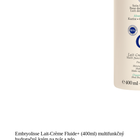
Embryolisse Lait-Crème Fluide+ (400ml) multifunkčný
hydratačný krém na tvár a telo