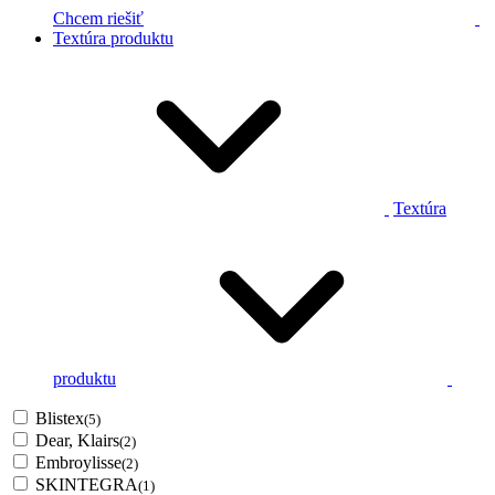
Chcem riešiť
Textúra produktu
Textúra
produktu
Blistex
(5)
Dear, Klairs
(2)
Embroylisse
(2)
SKINTEGRA
(1)