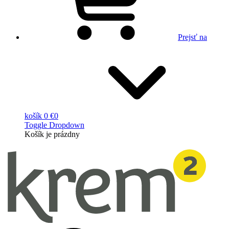
Prejsť na
košík
0 €
0
Toggle Dropdown
Košík
je prázdny