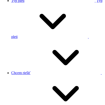
Typ pleti
Typ
pleti
Chcem riešiť