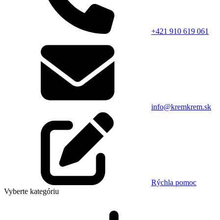
+421 910 619 061
info@kremkrem.sk
Rýchla pomoc
Vyberte kategóriu