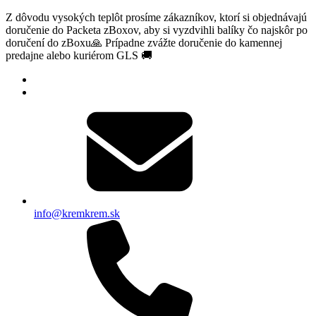
Z dôvodu vysokých teplôt prosíme zákazníkov, ktorí si objednávajú
doručenie do Packeta zBoxov, aby si vyzdvihli balíky čo najskôr po
doručení do zBoxu🙏 Prípadne zvážte doručenie do kamennej
predajne alebo kuriérom GLS 🚚
info@kremkrem.sk