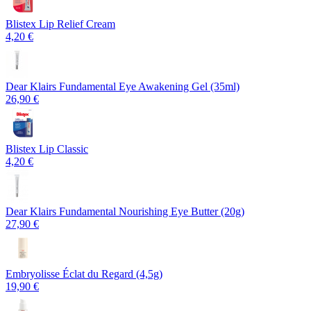
Blistex Lip Relief Cream
4,20 €
Dear Klairs Fundamental Eye Awakening Gel (35ml)
26,90 €
Blistex Lip Classic
4,20 €
Dear Klairs Fundamental Nourishing Eye Butter (20g)
27,90 €
Embryolisse Éclat du Regard (4,5g)
19,90 €