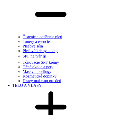
Čistenie a odlíčenie pleti
Tonery a esencie
Pleťové séra
Pleťové krémy a oleje
SPF na tvár ☀️
Tónovacie SPF krémy
Očné okolie a pery
Masky a peelingy
Kozmetické doplnky
Hravý make-up pre deti
TELO A VLASY