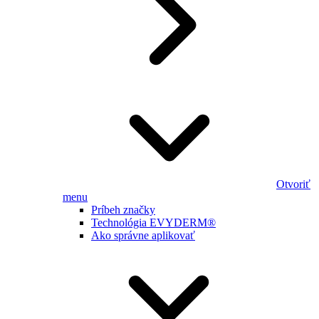
Otvoriť
menu
Príbeh značky
Technológia EVYDERM®
Ako správne aplikovať