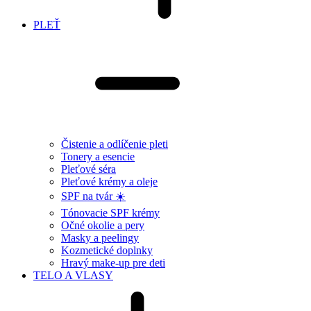
PLEŤ
Čistenie a odlíčenie pleti
Tonery a esencie
Pleťové séra
Pleťové krémy a oleje
SPF na tvár ☀️
Tónovacie SPF krémy
Očné okolie a pery
Masky a peelingy
Kozmetické doplnky
Hravý make-up pre deti
TELO A VLASY