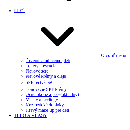
PLEŤ
Otvoriť menu
Čistenie a odlíčenie pleti
Tonery a esencie
Pleťové séra
Pleťové krémy a oleje
SPF na tvár ☀️
Tónovacie SPF krémy
Očné okolie a pery
(aktuálny)
Masky a peelingy
Kozmetické doplnky
Hravý make-up pre deti
TELO A VLASY