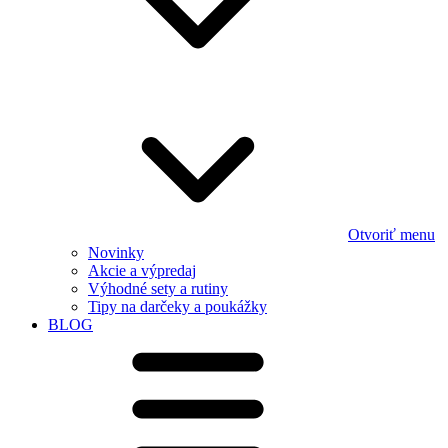
Otvoriť menu
Novinky
Akcie a výpredaj
Výhodné sety a rutiny
Tipy na darčeky a poukážky
BLOG