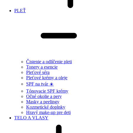
PLEŤ
Čistenie a odlíčenie pleti
Tonery a esencie
Pleťové séra
Pleťové krémy a oleje
SPF na tvár ☀️
Tónovacie SPF krémy
Očné okolie a pery
Masky a peelingy
Kozmetické doplnky
Hravý make-up pre deti
TELO A VLASY