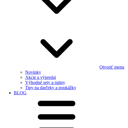
Otvoriť menu
Novinky
Akcie a výpredaj
Výhodné sety a rutiny
Tipy na darčeky a poukážky
BLOG