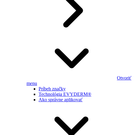
Otvoriť
menu
Príbeh značky
Technológia EVYDERM®
Ako správne aplikovať