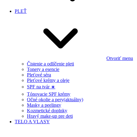
PLEŤ
Otvoriť menu
Čistenie a odlíčenie pleti
Tonery a esencie
Pleťové séra
Pleťové krémy a oleje
SPF na tvár ☀️
Tónovacie SPF krémy
Očné okolie a pery
(aktuálny)
Masky a peelingy
Kozmetické doplnky
Hravý make-up pre deti
TELO A VLASY