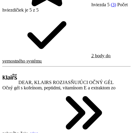
hviezda 5
(
3
)
Počet
hviezdičiek je 5 z 5
2 body do
vernostného systému
DEAR, KLAIRS ROZJASŇUJÚCI OČNÝ GÉL
Očný gél s kofeínom, peptidmi, vitamínom E a extraktom zo