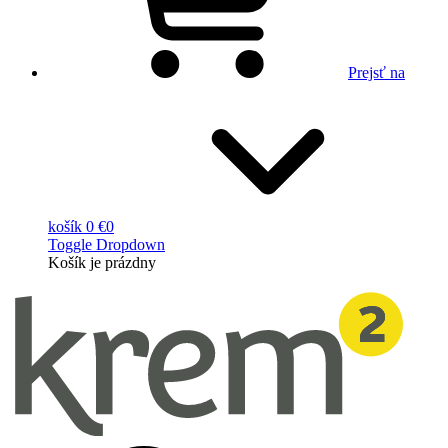
Prejsť na
košík
0 €
0
Toggle Dropdown
Košík
je prázdny