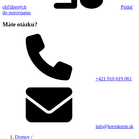
obľúbených
Pridať
do porovnania
Máte otázku?
+421 910 619 061
info@kremkrem.sk
Domov
/