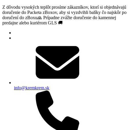
Z dôvodu vysokých teplôt prosíme zákazníkov, ktorí si objednávajú
doručenie do Packeta zBoxov, aby si vyzdvihli balíky čo najskôr po
doručení do zBoxu🙏 Prípadne zvážte doručenie do kamennej
predajne alebo kuriérom GLS 🚚
info@kremkrem.sk