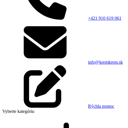
+421 910 619 061
info@kremkrem.sk
Rýchla pomoc
Vyberte kategóriu