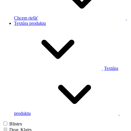
Chcem riešiť
Textúra produktu
Textúra
produktu
Blistex
Dear, Klairs