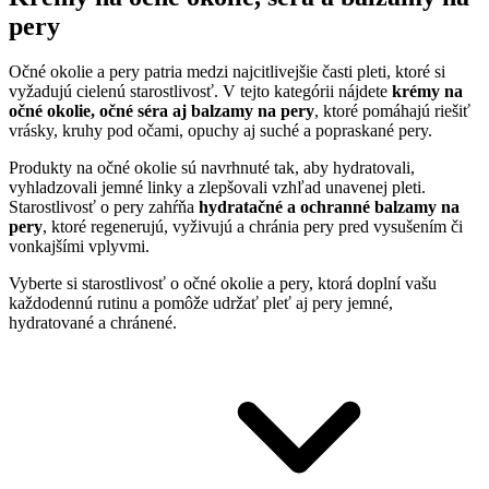
pery
Očné okolie a pery patria medzi najcitlivejšie časti pleti, ktoré si
vyžadujú cielenú starostlivosť. V tejto kategórii nájdete
krémy na
očné okolie, očné séra aj balzamy na pery
, ktoré pomáhajú riešiť
vrásky, kruhy pod očami, opuchy aj suché a popraskané pery.
Produkty na očné okolie sú navrhnuté tak, aby hydratovali,
vyhladzovali jemné linky a zlepšovali vzhľad unavenej pleti.
Starostlivosť o pery zahŕňa
hydratačné a ochranné balzamy na
pery
, ktoré regenerujú, vyživujú a chránia pery pred vysušením či
vonkajšími vplyvmi.
Vyberte si starostlivosť o očné okolie a pery, ktorá doplní vašu
každodennú rutinu a pomôže udržať pleť aj pery jemné,
hydratované a chránené.