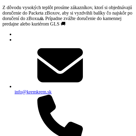
Z dôvodu vysokých teplôt prosíme zákazníkov, ktorí si objednávajú
doručenie do Packeta zBoxov, aby si vyzdvihli balíky čo najskôr po
doručení do zBoxu🙏 Prípadne zvážte doručenie do kamennej
predajne alebo kuriérom GLS 🚚
info@kremkrem.sk