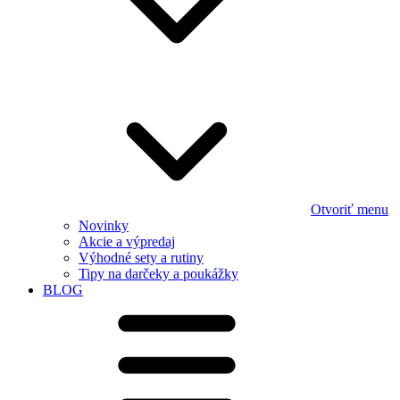
Otvoriť menu
Novinky
Akcie a výpredaj
Výhodné sety a rutiny
Tipy na darčeky a poukážky
BLOG