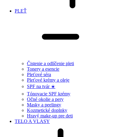
PLEŤ
Čistenie a odlíčenie pleti
Tonery a esencie
Pleťové séra
Pleťové krémy a oleje
SPF na tvár ☀️
Tónovacie SPF krémy
Očné okolie a pery
Masky a peelingy
Kozmetické doplnky
Hravý make-up pre deti
TELO A VLASY