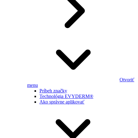
Otvoriť
menu
Príbeh značky
Technológia EVYDERM®
Ako správne aplikovať