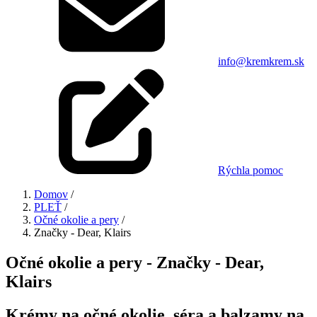
info@kremkrem.sk
Rýchla pomoc
Domov
/
PLEŤ
/
Očné okolie a pery
/
Značky - Dear, Klairs
Očné okolie a pery - Značky - Dear,
Klairs
Krémy na očné okolie, séra a balzamy na