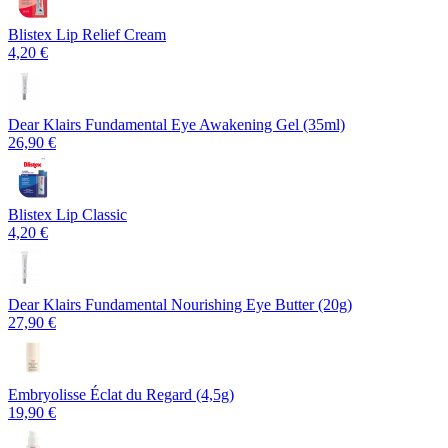
Blistex Lip Relief Cream
4,20 €
Dear Klairs Fundamental Eye Awakening Gel (35ml)
26,90 €
Blistex Lip Classic
4,20 €
Dear Klairs Fundamental Nourishing Eye Butter (20g)
27,90 €
Embryolisse Éclat du Regard (4,5g)
19,90 €