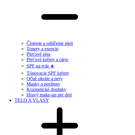
Čistenie a odlíčenie pleti
Tonery a esencie
Pleťové séra
Pleťové krémy a oleje
SPF na tvár ☀️
Tónovacie SPF krémy
Očné okolie a pery
Masky a peelingy
Kozmetické doplnky
Hravý make-up pre deti
TELO A VLASY