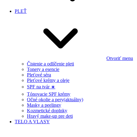
PLEŤ
Otvoriť menu
Čistenie a odlíčenie pleti
Tonery a esencie
Pleťové séra
Pleťové krémy a oleje
SPF na tvár ☀️
Tónovacie SPF krémy
Očné okolie a pery
(aktuálny)
Masky a peelingy
Kozmetické doplnky
Hravý make-up pre deti
TELO A VLASY