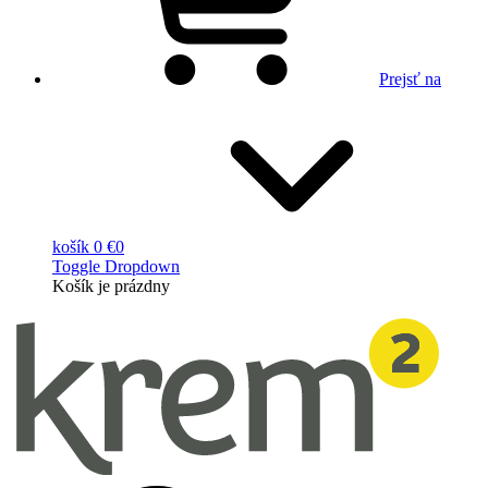
Prejsť na
košík
0 €
0
Toggle Dropdown
Košík
je prázdny