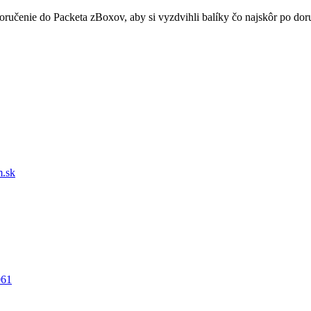
doručenie do Packeta zBoxov, aby si vyzdvihli balíky čo najskôr po d
.sk
061