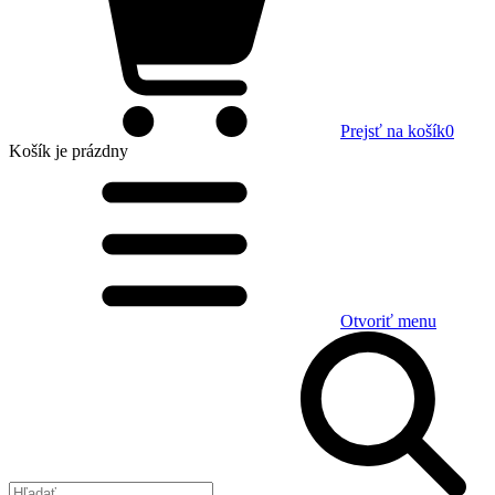
Prejsť na košík
0
Košík
je prázdny
Otvoriť menu