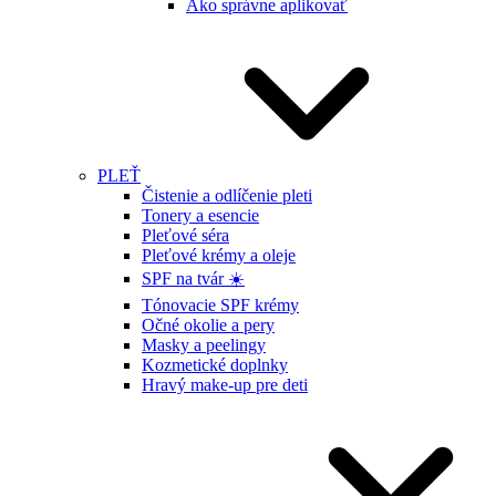
Ako správne aplikovať
PLEŤ
Čistenie a odlíčenie pleti
Tonery a esencie
Pleťové séra
Pleťové krémy a oleje
SPF na tvár ☀️
Tónovacie SPF krémy
Očné okolie a pery
Masky a peelingy
Kozmetické doplnky
Hravý make-up pre deti