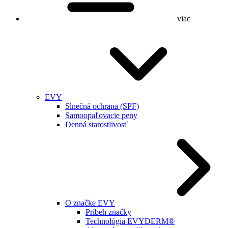
viac
EVY
Slnečná ochrana (SPF)
Samoopaľovacie peny
Denná starostlivosť
O značke EVY
Príbeh značky
Technológia EVYDERM®