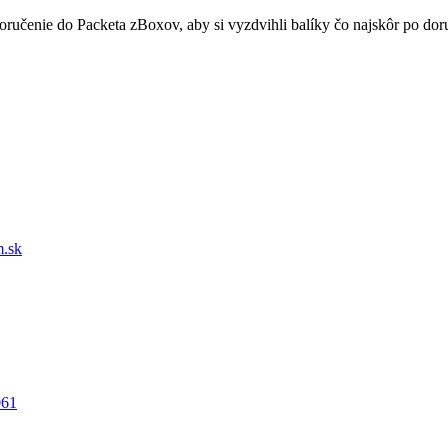
doručenie do Packeta zBoxov, aby si vyzdvihli balíky čo najskôr po d
.sk
061