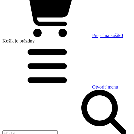
Prejsť na košík
0
Košík
je prázdny
Otvoriť menu