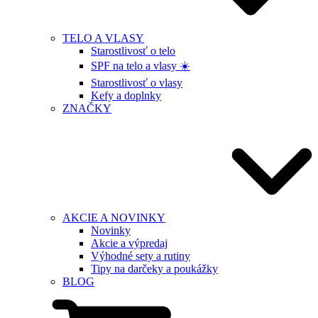
TELO A VLASY
Starostlivosť o telo
SPF na telo a vlasy ☀️
Starostlivosť o vlasy
Kefy a doplnky
ZNAČKY
AKCIE A NOVINKY
Novinky
Akcie a výpredaj
Výhodné sety a rutiny
Tipy na darčeky a poukážky
BLOG