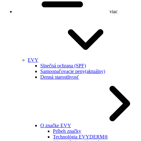
viac
EVY
Slnečná ochrana (SPF)
Samoopaľovacie peny
(aktuálny)
Denná starostlivosť
O značke EVY
Príbeh značky
Technológia EVYDERM®