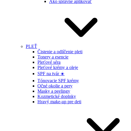
Ako správne aplikovať
PLEŤ
Čistenie a odlíčenie pleti
Tonery a esencie
Pleťové séra
Pleťové krémy a oleje
SPF na tvár ☀️
Tónovacie SPF krémy
Očné okolie a pery
Masky a peelingy
Kozmetické doplnky
Hravý make-up pre deti