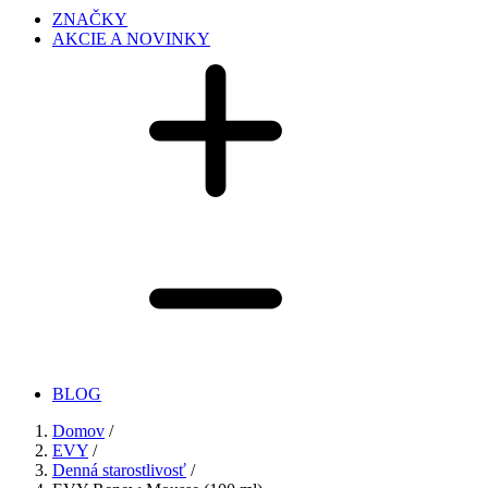
ZNAČKY
AKCIE A NOVINKY
BLOG
Domov
/
EVY
/
Denná starostlivosť
/