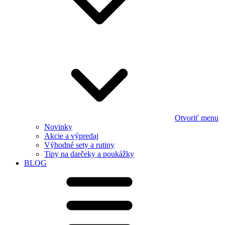
Otvoriť menu
Novinky
Akcie a výpredaj
Výhodné sety a rutiny
Tipy na darčeky a poukážky
BLOG