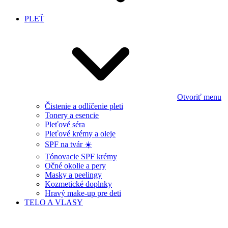
PLEŤ
Otvoriť menu
Čistenie a odlíčenie pleti
Tonery a esencie
Pleťové séra
Pleťové krémy a oleje
SPF na tvár ☀️
Tónovacie SPF krémy
Očné okolie a pery
Masky a peelingy
Kozmetické doplnky
Hravý make-up pre deti
TELO A VLASY