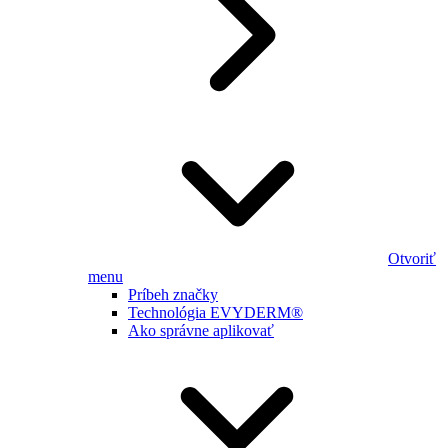
Otvoriť
menu
Príbeh značky
Technológia EVYDERM®
Ako správne aplikovať