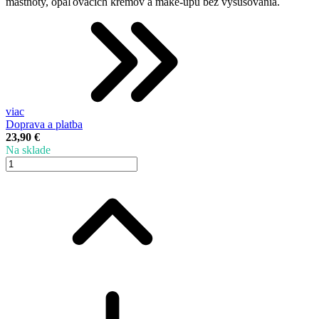
mastnoty, opaľovacích krémov a make-upu bez vysušovania.
viac
Doprava a platba
23,90 €
Na sklade