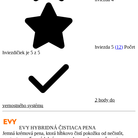
hviezda 5
(
12
)
Počet
hviezdičiek je 5 z 5
2 body do
vernostného systému
EVY HYBRIDNÁ ČISTIACA PENA
Jemná krémová pena, ktorá hĺbkovo čistí pokožku od nečistôt,