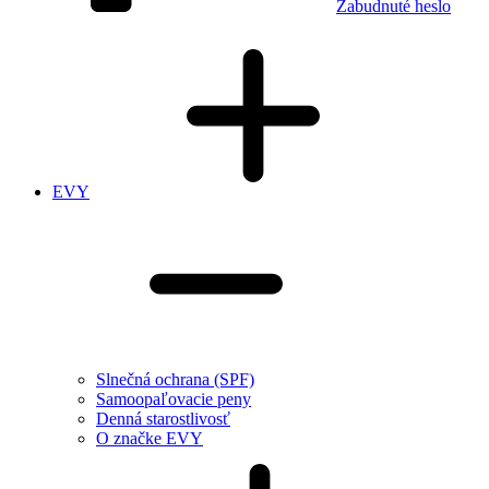
Zabudnuté heslo
EVY
Slnečná ochrana (SPF)
Samoopaľovacie peny
Denná starostlivosť
O značke EVY