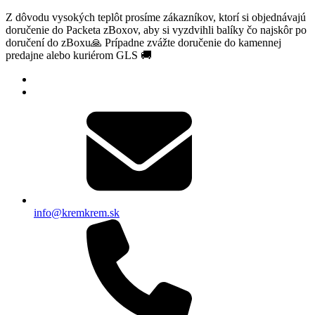
Z dôvodu vysokých teplôt prosíme zákazníkov, ktorí si objednávajú
doručenie do Packeta zBoxov, aby si vyzdvihli balíky čo najskôr po
doručení do zBoxu🙏 Prípadne zvážte doručenie do kamennej
predajne alebo kuriérom GLS 🚚
info@kremkrem.sk