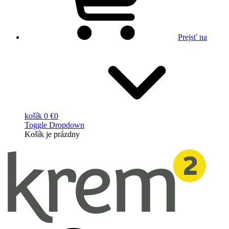
Prejsť na
košík
0 €
0
Toggle Dropdown
Košík
je prázdny