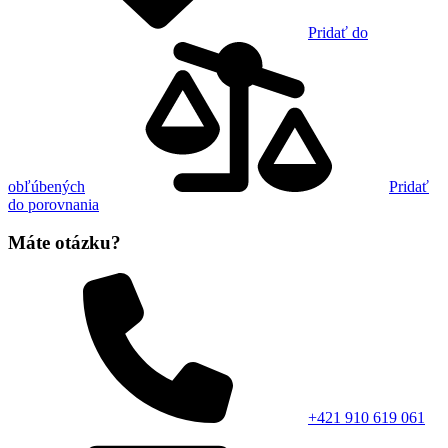
Pridať do
obľúbených
Pridať
do porovnania
Máte otázku?
+421 910 619 061