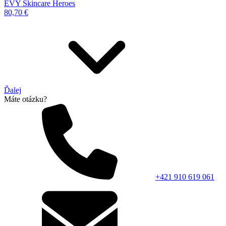
EVY Skincare Heroes
80,70 €
Ďalej
Máte otázku?
+421 910 619 061