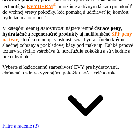
®
technológia
EVYDERM
umožňuje aktívnym látkam preniknúť
do vrchnej vrstvy pokožky, kde pomáhajú udržiavať jej komfort,
hydratáciu a odolnosť.
V kategórii dennej starostlivosti nájdete jemné
čistiace peny
,
hydratačné
a
regeneračné
produkty
aj multifunkčné
SPF peny
na tvár
, ktoré kombinujú vlastnosti séra, hydratačného krému,
slnečnej ochrany a podkladovej bázy pod make-up. Ľahké penové
textúry sa rýchlo vstrebávajú, nezaťažujú pokožku a sú vhodné aj
pre citlivú pleť.
Vyberte si každodennú starostlivosť EVY pre hydratovanú,
chránenú a zdravo vyzerajúcu pokožku počas celého roka.
Filtre a radenie (3)