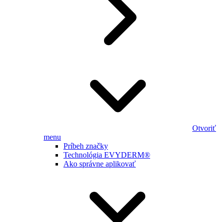
Otvoriť
menu
Príbeh značky
Technológia EVYDERM®
Ako správne aplikovať