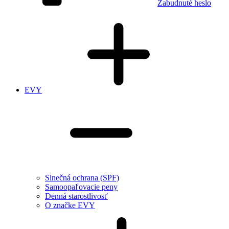
Zabudnuté heslo
EVY
Slnečná ochrana (SPF)
Samoopaľovacie peny
Denná starostlivosť
O značke EVY