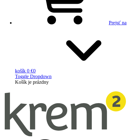
Prejsť na
košík
0 €
0
Toggle Dropdown
Košík
je prázdny