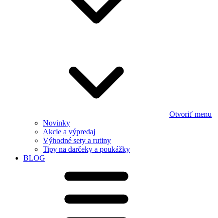
Otvoriť menu
Novinky
Akcie a výpredaj
Výhodné sety a rutiny
Tipy na darčeky a poukážky
BLOG