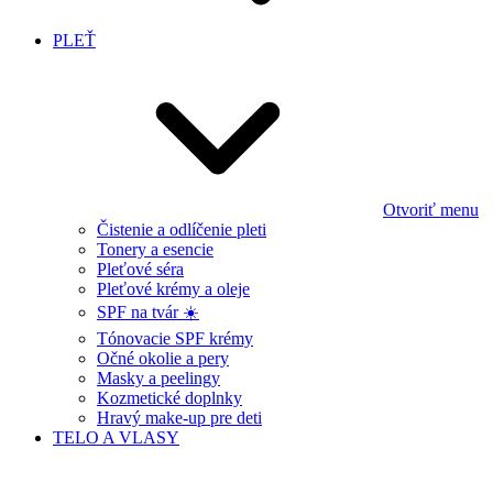
PLEŤ
Otvoriť menu
Čistenie a odlíčenie pleti
Tonery a esencie
Pleťové séra
Pleťové krémy a oleje
SPF na tvár ☀️
Tónovacie SPF krémy
Očné okolie a pery
Masky a peelingy
Kozmetické doplnky
Hravý make-up pre deti
TELO A VLASY