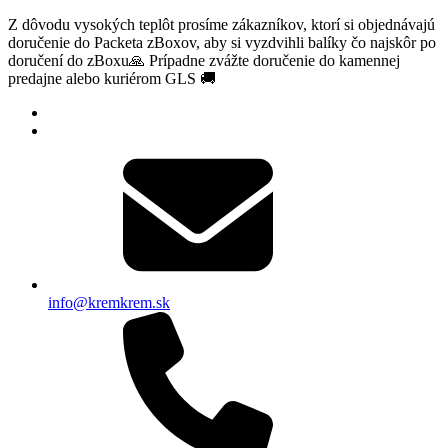
Z dôvodu vysokých teplôt prosíme zákazníkov, ktorí si objednávajú
doručenie do Packeta zBoxov, aby si vyzdvihli balíky čo najskôr po
doručení do zBoxu🙏 Prípadne zvážte doručenie do kamennej
predajne alebo kuriérom GLS 🚚
info@kremkrem.sk