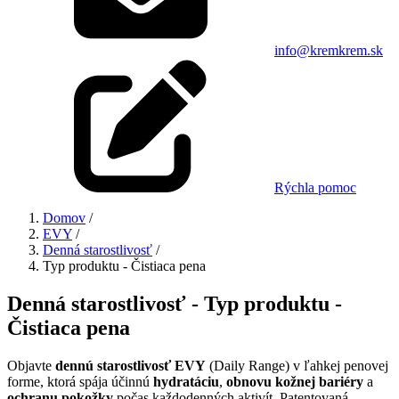
info@kremkrem.sk
Rýchla pomoc
Domov
/
EVY
/
Denná starostlivosť
/
Typ produktu - Čistiaca pena
Denná starostlivosť - Typ produktu -
Čistiaca pena
Objavte
dennú starostlivosť EVY
(Daily Range) v ľahkej penovej
forme, ktorá spája účinnú
hydratáciu
,
obnovu kožnej bariéry
a
ochranu pokožky
počas každodenných aktivít. Patentovaná