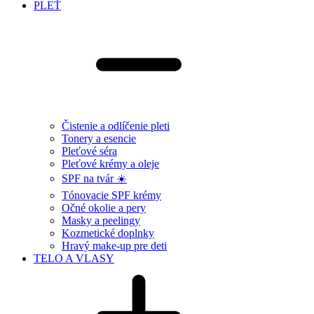
PLEŤ
Čistenie a odlíčenie pleti
Tonery a esencie
Pleťové séra
Pleťové krémy a oleje
SPF na tvár ☀️
Tónovacie SPF krémy
Očné okolie a pery
Masky a peelingy
Kozmetické doplnky
Hravý make-up pre deti
TELO A VLASY