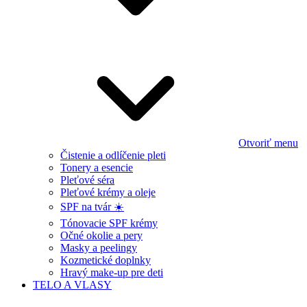
Otvoriť menu
Čistenie a odlíčenie pleti
Tonery a esencie
Pleťové séra
Pleťové krémy a oleje
SPF na tvár ☀️
Tónovacie SPF krémy
Očné okolie a pery
Masky a peelingy
Kozmetické doplnky
Hravý make-up pre deti
TELO A VLASY