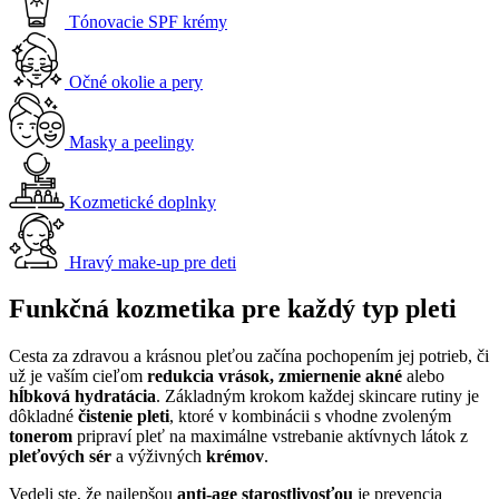
Tónovacie SPF krémy
Očné okolie a pery
Masky a peelingy
Kozmetické doplnky
Hravý make-up pre deti
Funkčná kozmetika pre každý typ pleti
Cesta za zdravou a krásnou pleťou začína pochopením jej potrieb, či
už je vaším cieľom
redukcia vrások, zmiernenie akné
alebo
hĺbková hydratácia
. Základným krokom každej skincare rutiny je
dôkladné
čistenie pleti
, ktoré v kombinácii s vhodne zvoleným
tonerom
pripraví pleť na maximálne vstrebanie aktívnych látok z
pleťových sér
a výživných
krémov
.
Vedeli ste, že najlepšou
anti-age starostlivosťou
je prevencia