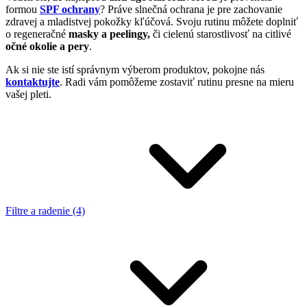
formou
SPF ochrany
? Práve slnečná ochrana je pre zachovanie
zdravej a mladistvej pokožky kľúčová. Svoju rutinu môžete doplniť
o regeneračné
masky a peelingy,
či cielenú starostlivosť na citlivé
očné okolie a pery
.
Ak si nie ste istí správnym výberom produktov, pokojne nás
kontaktujte
. Radi vám pomôžeme zostaviť rutinu presne na mieru
vašej pleti.
Filtre a radenie (4)