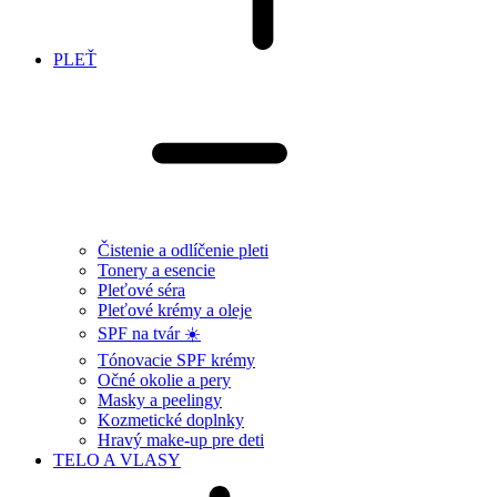
PLEŤ
Čistenie a odlíčenie pleti
Tonery a esencie
Pleťové séra
Pleťové krémy a oleje
SPF na tvár ☀️
Tónovacie SPF krémy
Očné okolie a pery
Masky a peelingy
Kozmetické doplnky
Hravý make-up pre deti
TELO A VLASY