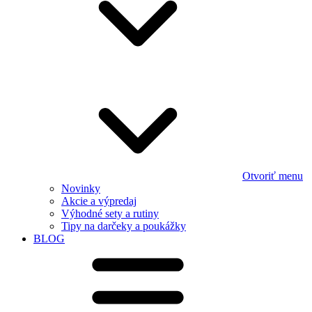
Otvoriť menu
Novinky
Akcie a výpredaj
Výhodné sety a rutiny
Tipy na darčeky a poukážky
BLOG