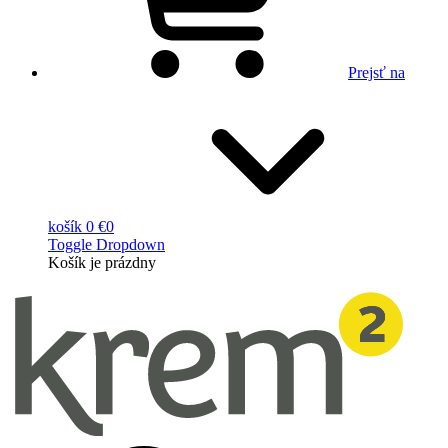
Prejsť na
košík
0 €
0
Toggle Dropdown
Košík
je prázdny