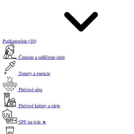
Podkategórie (10)
Čistenie a odlíčenie pleti
Tonery a esencie
Pleťové séra
Pleťové krémy a oleje
SPF na tvár ☀️