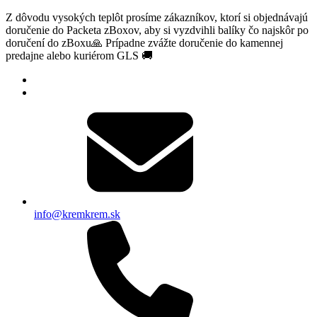
Z dôvodu vysokých teplôt prosíme zákazníkov, ktorí si objednávajú
doručenie do Packeta zBoxov, aby si vyzdvihli balíky čo najskôr po
doručení do zBoxu🙏 Prípadne zvážte doručenie do kamennej
predajne alebo kuriérom GLS 🚚
info@kremkrem.sk