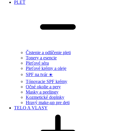
PLEŤ
Čistenie a odlíčenie pleti
Tonery a esencie
Pleťové séra
Pleťové krémy a oleje
SPF na tvár ☀️
Tónovacie SPF krémy
Očné okolie a pery
Masky a peelingy
Kozmetické doplnky
Hravý make-up pre deti
TELO A VLASY