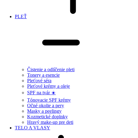
PLEŤ
Čistenie a odlíčenie pleti
Tonery a esencie
Pleťové séra
Pleťové krémy a oleje
SPF na tvár ☀️
Tónovacie SPF krémy
Očné okolie a pery
Masky a peelingy
Kozmetické doplnky
Hravý make-up pre deti
TELO A VLASY