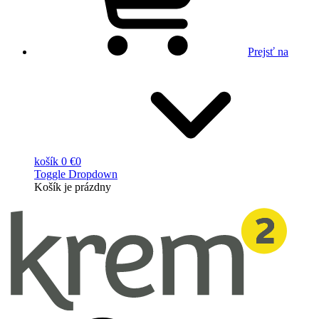
Prejsť na
košík
0 €
0
Toggle Dropdown
Košík
je prázdny