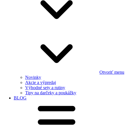
Otvoriť menu
Novinky
Akcie a výpredaj
Výhodné sety a rutiny
Tipy na darčeky a poukážky
BLOG