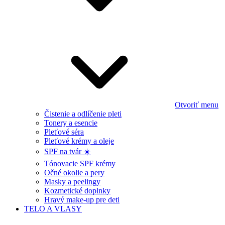
Otvoriť menu
Čistenie a odlíčenie pleti
Tonery a esencie
Pleťové séra
Pleťové krémy a oleje
SPF na tvár ☀️
Tónovacie SPF krémy
Očné okolie a pery
Masky a peelingy
Kozmetické doplnky
Hravý make-up pre deti
TELO A VLASY