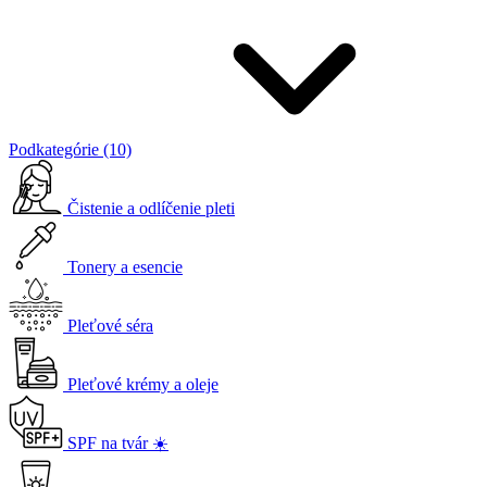
Podkategórie (10)
Čistenie a odlíčenie pleti
Tonery a esencie
Pleťové séra
Pleťové krémy a oleje
SPF na tvár ☀️