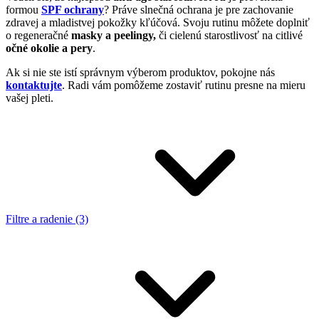
formou
SPF ochrany
? Práve slnečná ochrana je pre zachovanie
zdravej a mladistvej pokožky kľúčová. Svoju rutinu môžete doplniť
o regeneračné
masky a peelingy,
či cielenú starostlivosť na citlivé
očné okolie a pery
.
Ak si nie ste istí správnym výberom produktov, pokojne nás
kontaktujte
. Radi vám pomôžeme zostaviť rutinu presne na mieru
vašej pleti.
Filtre a radenie (3)