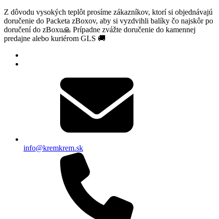
Z dôvodu vysokých teplôt prosíme zákazníkov, ktorí si objednávajú
doručenie do Packeta zBoxov, aby si vyzdvihli balíky čo najskôr po
doručení do zBoxu🙏 Prípadne zvážte doručenie do kamennej
predajne alebo kuriérom GLS 🚚
info@kremkrem.sk