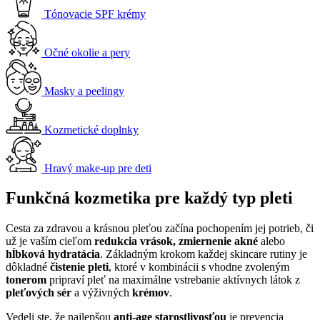
Tónovacie SPF krémy
Očné okolie a pery
Masky a peelingy
Kozmetické doplnky
Hravý make-up pre deti
Funkčná kozmetika pre každý typ pleti
Cesta za zdravou a krásnou pleťou začína pochopením jej potrieb, či
už je vaším cieľom
redukcia vrások, zmiernenie akné
alebo
hĺbková hydratácia
. Základným krokom každej skincare rutiny je
dôkladné
čistenie pleti
, ktoré v kombinácii s vhodne zvoleným
tonerom
pripraví pleť na maximálne vstrebanie aktívnych látok z
pleťových sér
a výživných
krémov
.
Vedeli ste, že najlepšou
anti-age starostlivosťou
je prevencia