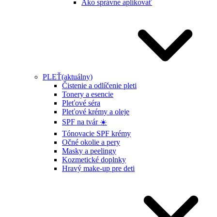
Ako správne aplikovať
PLEŤ
(aktuálny)
Čistenie a odlíčenie pleti
Tonery a esencie
Pleťové séra
Pleťové krémy a oleje
SPF na tvár ☀️
Tónovacie SPF krémy
Očné okolie a pery
Masky a peelingy
Kozmetické doplnky
Hravý make-up pre deti