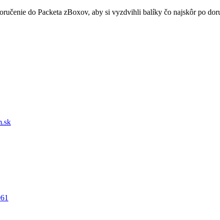
doručenie do Packeta zBoxov, aby si vyzdvihli balíky čo najskôr po d
.sk
061