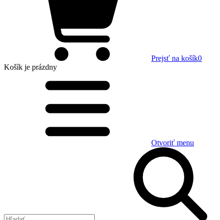
Prejsť na košík
0
Košík
je prázdny
Otvoriť menu