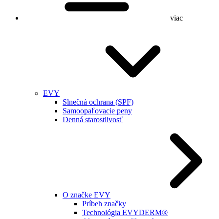
viac
EVY
Slnečná ochrana (SPF)
Samoopaľovacie peny
Denná starostlivosť
O značke EVY
Príbeh značky
Technológia EVYDERM®