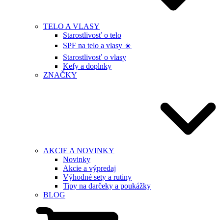
TELO A VLASY
Starostlivosť o telo
SPF na telo a vlasy ☀️
Starostlivosť o vlasy
Kefy a doplnky
ZNAČKY
AKCIE A NOVINKY
Novinky
Akcie a výpredaj
Výhodné sety a rutiny
Tipy na darčeky a poukážky
BLOG