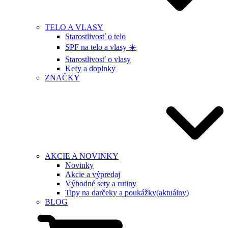
TELO A VLASY
Starostlivosť o telo
SPF na telo a vlasy ☀️
Starostlivosť o vlasy
Kefy a doplnky
ZNAČKY
AKCIE A NOVINKY
Novinky
Akcie a výpredaj
Výhodné sety a rutiny
Tipy na darčeky a poukážky
(aktuálny)
BLOG