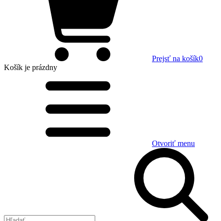
Prejsť na košík
0
Košík
je prázdny
Otvoriť menu