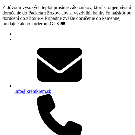
Z dôvodu vysokých teplôt prosíme zákazníkov, ktorí si objednávajú
doručenie do Packeta zBoxov, aby si vyzdvihli balíky čo najskôr po
doručení do zBoxu🙏 Prípadne zvážte doručenie do kamennej
predajne alebo kuriérom GLS 🚚
info@kremkrem.sk