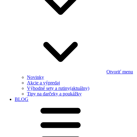
Otvoriť menu
Novinky
Akcie a výpredaj
Výhodné sety a rutiny
(aktuálny)
Tipy na darčeky a poukážky
BLOG