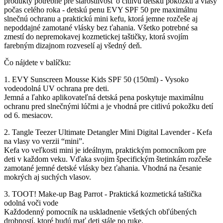
produkty potrebné pre starostlivosť o citlivú detskú pokožku a vlasy
počas celého roka - detskú penu EVY SPF 50 pre maximálnu
slnečnú ochranu a praktickú mini kefu, ktorá jemne rozčeše aj
nepoddajné zamotané vlásky bez ťahania. Všetko potrebné sa
zmestí do nepremokavej kozmetickej taštičky, ktorá svojím
farebným dizajnom rozveselí aj všedný deň.
Čo nájdete v balíčku:
1. EVY Sunscreen Mousse Kids SPF 50 (150ml) - Vysoko
vodeodolná UV ochrana pre deti.
Jemná a ľahko aplikovateľná detská pena poskytuje maximálnu
ochranu pred slnečnými lúčmi a je vhodná pre citlivú pokožku detí
od 6. mesiacov.
2. Tangle Teezer Ultimate Detangler Mini Digital Lavender - Kefa
na vlasy vo verzii “mini”.
Kefa vo veľkosti mini je ideálnym, praktickým pomocníkom pre
deti v každom veku. Vďaka svojim špecifickým štetinkám rozčeše
zamotané jemné detské vlásky bez ťahania. Vhodná na česanie
mokrých aj suchých vlasov.
3. TOOT! Make-up Bag Parrot - Praktická kozmetická taštička
odolná voči vode
Každodenný pomocník na uskladnenie všetkých obľúbených
drobností, ktoré budú mať deti stále po ruke.