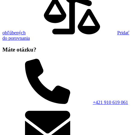
obľúbených
Pridať
do porovnania
Máte otázku?
+421 910 619 061