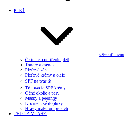
PLEŤ
Otvoriť menu
Čistenie a odlíčenie pleti
Tonery a esencie
Pleťové séra
Pleťové krémy a oleje
SPF na tvár ☀️
Tónovacie SPF krémy
Očné okolie a pery
Masky a peelingy
Kozmetické doplnky
Hravý make-up pre deti
TELO A VLASY