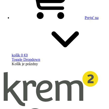
Prejsť na
košík
0 €
0
Toggle Dropdown
Košík
je prázdny