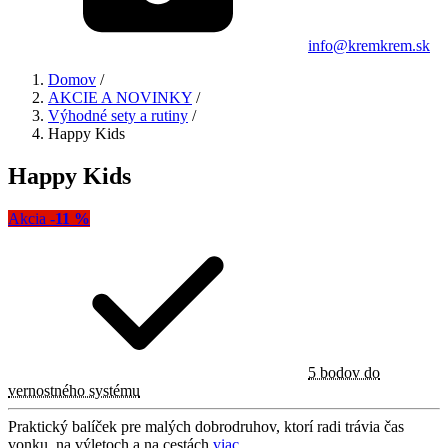
info@kremkrem.sk
Domov
/
AKCIE A NOVINKY
/
Výhodné sety a rutiny
/
Happy Kids
Happy Kids
Akcia
-11 %
5 bodov do
vernostného systému
Praktický balíček pre malých dobrodruhov, ktorí radi trávia čas
vonku, na výletoch a na cestách
viac