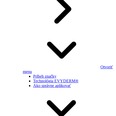
Otvoriť
menu
Príbeh značky
Technológia EVYDERM®
Ako správne aplikovať