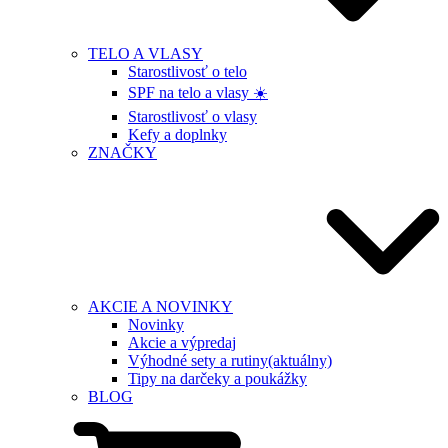
TELO A VLASY
Starostlivosť o telo
SPF na telo a vlasy ☀️
Starostlivosť o vlasy
Kefy a doplnky
ZNAČKY
AKCIE A NOVINKY
Novinky
Akcie a výpredaj
Výhodné sety a rutiny
(aktuálny)
Tipy na darčeky a poukážky
BLOG