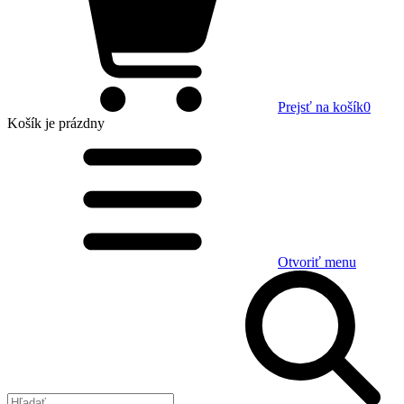
Prejsť na košík
0
Košík
je prázdny
Otvoriť menu