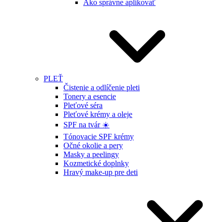
Ako správne aplikovať
PLEŤ
Čistenie a odlíčenie pleti
Tonery a esencie
Pleťové séra
Pleťové krémy a oleje
SPF na tvár ☀️
Tónovacie SPF krémy
Očné okolie a pery
Masky a peelingy
Kozmetické doplnky
Hravý make-up pre deti