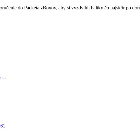
doručenie do Packeta zBoxov, aby si vyzdvihli balíky čo najskôr po d
.sk
061