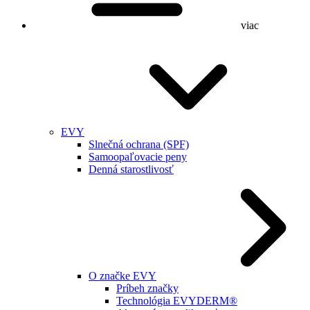
viac
EVY
Slnečná ochrana (SPF)
Samoopaľovacie peny
Denná starostlivosť
O značke EVY
Príbeh značky
Technológia EVYDERM®