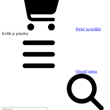
Prejsť na košík
0
Košík
je prázdny
Otvoriť menu