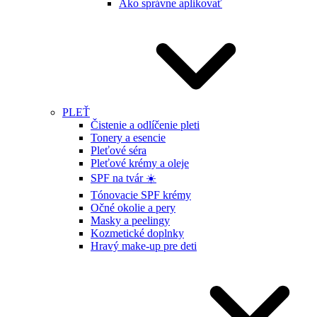
Ako správne aplikovať
PLEŤ
Čistenie a odlíčenie pleti
Tonery a esencie
Pleťové séra
Pleťové krémy a oleje
SPF na tvár ☀️
Tónovacie SPF krémy
Očné okolie a pery
Masky a peelingy
Kozmetické doplnky
Hravý make-up pre deti