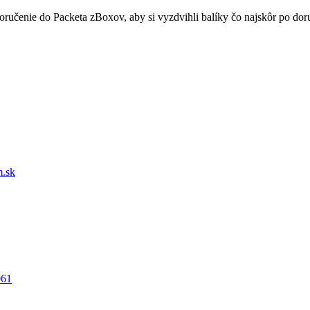
doručenie do Packeta zBoxov, aby si vyzdvihli balíky čo najskôr po d
.sk
061