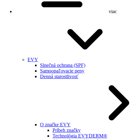
viac
EVY
Slnečná ochrana (SPF)
Samoopaľovacie peny
Denná starostlivosť
O značke EVY
Príbeh značky
Technológia EVYDERM®