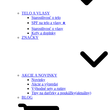
TELO A VLASY
Starostlivosť o telo
SPF na telo a vlasy ☀️
Starostlivosť o vlasy
Kefy a doplnky
ZNAČKY
AKCIE A NOVINKY
Novinky
Akcie a výpredaj
Výhodné sety a rutiny
Tipy na darčeky a poukážky
(aktuálny)
BLOG