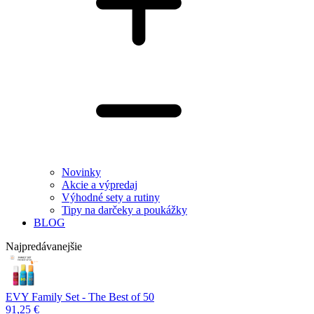
Novinky
Akcie a výpredaj
Výhodné sety a rutiny
Tipy na darčeky a poukážky
BLOG
Najpredávanejšie
EVY Family Set - The Best of 50
91,25 €