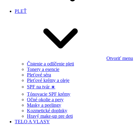
PLEŤ
Otvoriť menu
Čistenie a odlíčenie pleti
Tonery a esencie
Pleťové séra
Pleťové krémy a oleje
SPF na tvár ☀️
Tónovacie SPF krémy
Očné okolie a pery
Masky a peelingy
Kozmetické doplnky
Hravý make-up pre deti
TELO A VLASY