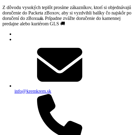
Z dôvodu vysokých teplôt prosíme zákazníkov, ktorí si objednávajú
doručenie do Packeta zBoxov, aby si vyzdvihli balíky čo najskôr po
doručení do zBoxu🙏 Prípadne zvážte doručenie do kamennej
predajne alebo kuriérom GLS 🚚
info@kremkrem.sk