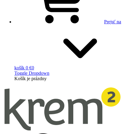
Prejsť na
košík
0 €
0
Toggle Dropdown
Košík
je prázdny