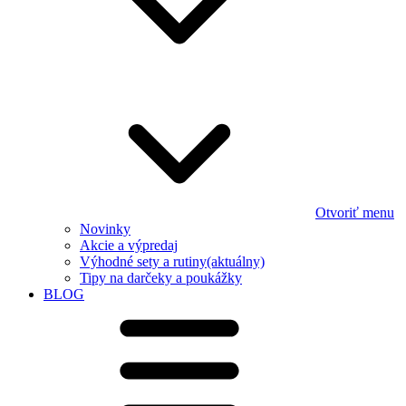
Otvoriť menu
Novinky
Akcie a výpredaj
Výhodné sety a rutiny
(aktuálny)
Tipy na darčeky a poukážky
BLOG