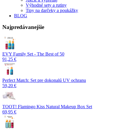
Výhodné sety a rutiny
Tipy na darčeky a poukážky
BLOG
Najpredávanejšie
EVY Family Set - The Best of 50
91,25 €
Perfect Match: Set pre dokonalú UV ochranu
59,20 €
TOOT! Flamingo Kiss Natural Makeup Box Set
69,95 €