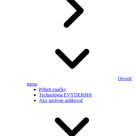
Otvoriť
menu
Príbeh značky
Technológia EVYDERM®
Ako správne aplikovať