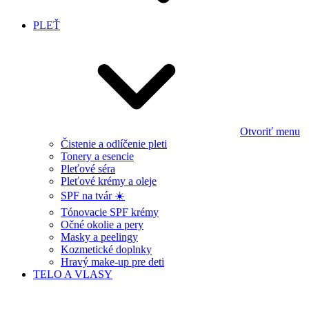
PLEŤ
Otvoriť menu
Čistenie a odlíčenie pleti
Tonery a esencie
Pleťové séra
Pleťové krémy a oleje
SPF na tvár ☀️
Tónovacie SPF krémy
Očné okolie a pery
Masky a peelingy
Kozmetické doplnky
Hravý make-up pre deti
TELO A VLASY