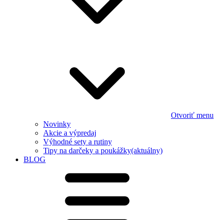
Otvoriť menu
Novinky
Akcie a výpredaj
Výhodné sety a rutiny
Tipy na darčeky a poukážky
(aktuálny)
BLOG