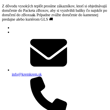
Z dôvodu vysokých teplôt prosíme zákazníkov, ktorí si objednávajú
doručenie do Packeta zBoxov, aby si vyzdvihli balíky čo najskôr po
doručení do zBoxu🙏 Prípadne zvážte doručenie do kamennej
predajne alebo kuriérom GLS 🚚
info@kremkrem.sk