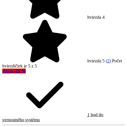
hviezda 4
hviezda 5
(
2
)
Počet
hviezdičiek je 5 z 5
Akcia
-25 %
1 bod do
vernostného systému