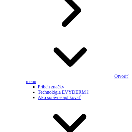
Otvoriť
menu
Príbeh značky
Technológia EVYDERM®
Ako správne aplikovať