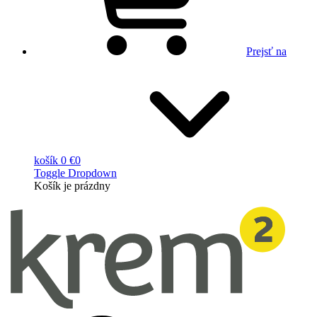
Prejsť na
košík
0 €
0
Toggle Dropdown
Košík
je prázdny