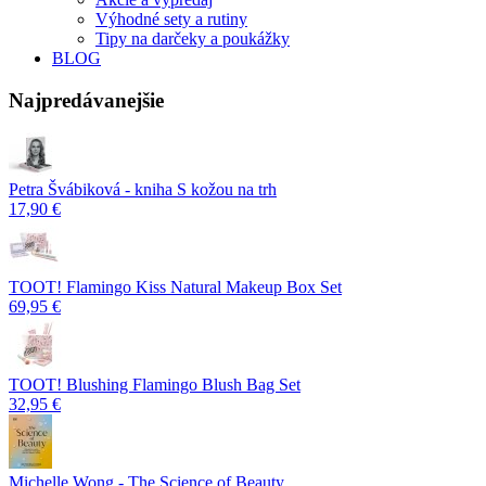
Výhodné sety a rutiny
Tipy na darčeky a poukážky
BLOG
Najpredávanejšie
Petra Švábiková - kniha S kožou na trh
17,90 €
TOOT! Flamingo Kiss Natural Makeup Box Set
69,95 €
TOOT! Blushing Flamingo Blush Bag Set
32,95 €
Michelle Wong - The Science of Beauty