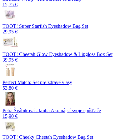
15,75 €
TOOT! Super Starfish Eyeshadow Bag Set
29,95 €
TOOT! Cheetah Glow Eyeshadow & Lipgloss Box Set
39,95 €
Perfect Match: Set pre zdravé vlasy
53,80 €
Petra Švábiková - kniha Ako nájsť svoje spúšťače
15,90 €
TOOT! Cheeky Cheetah Eyeshadow Bag Set