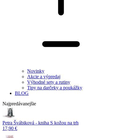
Novinky
Akcie a výpredaj
Výhodné sety a rutiny
Tipy na darčeky a poukážky
BLOG
Najpredávanejšie
Petra Švábiková - kniha S kožou na trh
17,90 €