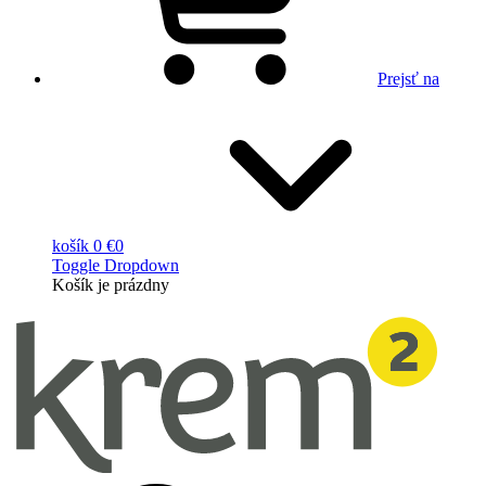
Prejsť na
košík
0 €
0
Toggle Dropdown
Košík
je prázdny