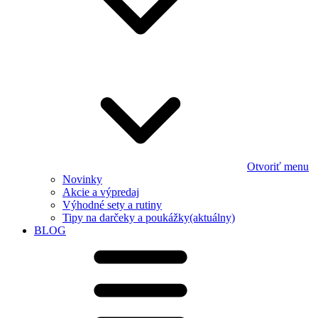
Otvoriť menu
Novinky
Akcie a výpredaj
Výhodné sety a rutiny
Tipy na darčeky a poukážky
(aktuálny)
BLOG