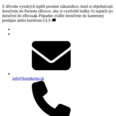
Z dôvodu vysokých teplôt prosíme zákazníkov, ktorí si objednávajú
doručenie do Packeta zBoxov, aby si vyzdvihli balíky čo najskôr po
doručení do zBoxu🙏 Prípadne zvážte doručenie do kamennej
predajne alebo kuriérom GLS 🚚
info@kremkrem.sk