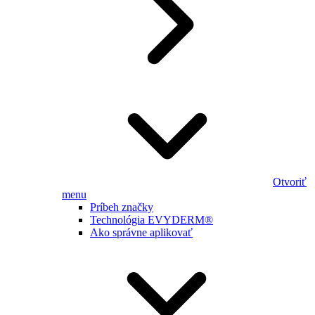
Otvoriť
menu
Príbeh značky
Technológia EVYDERM®
Ako správne aplikovať