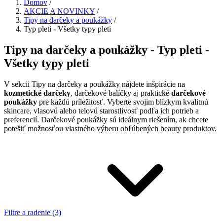
Domov
/
AKCIE A NOVINKY
/
Tipy na darčeky a poukážky
/
Typ pleti - Všetky typy pleti
Tipy na darčeky a poukážky - Typ pleti -
Všetky typy pleti
V sekcii Tipy na darčeky a poukážky nájdete inšpirácie na
kozmetické darčeky
, darčekové balíčky aj praktické
darčekové
poukážky
pre každú príležitosť. Vyberte svojim blízkym kvalitnú
skincare, vlasovú alebo telovú starostlivosť podľa ich potrieb a
preferencií. Darčekové poukážky sú ideálnym riešením, ak chcete
potešiť možnosťou vlastného výberu obľúbených beauty produktov.
Filtre a radenie (3)