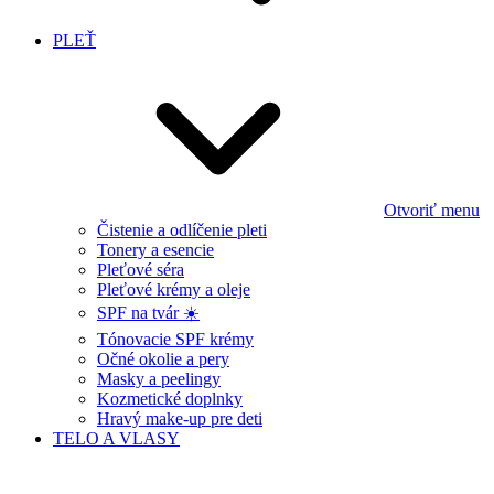
PLEŤ
Otvoriť menu
Čistenie a odlíčenie pleti
Tonery a esencie
Pleťové séra
Pleťové krémy a oleje
SPF na tvár ☀️
Tónovacie SPF krémy
Očné okolie a pery
Masky a peelingy
Kozmetické doplnky
Hravý make-up pre deti
TELO A VLASY