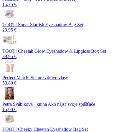
15,75 €
TOOT! Super Starfish Eyeshadow Bag Set
29,95 €
TOOT! Cheetah Glow Eyeshadow & Lipgloss Box Set
39,95 €
Perfect Match: Set pre zdravé vlasy
53,80 €
Petra Švábiková - kniha Ako nájsť svoje spúšťače
15,90 €
TOOT! Cheeky Cheetah Eyeshadow Bag Set