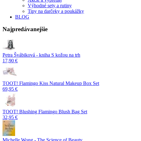
Výhodné sety a rutiny
Tipy na darčeky a poukážky
BLOG
Najpredávanejšie
Petra Švábiková - kniha S kožou na trh
17,90 €
TOOT! Flamingo Kiss Natural Makeup Box Set
69,95 €
TOOT! Blushing Flamingo Blush Bag Set
32,95 €
Michelle Wong - The Science of Beauty