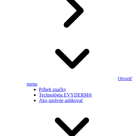
Otvoriť
menu
Príbeh značky
Technológia EVYDERM®
Ako správne aplikovať