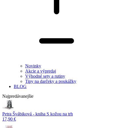
Novinky
Akcie a výpredaj
Výhodné sety a rutiny
Tipy na darčeky a poukážky
BLOG
Najpredávanejšie
Petra Švábiková - kniha S kožou na trh
17,90 €