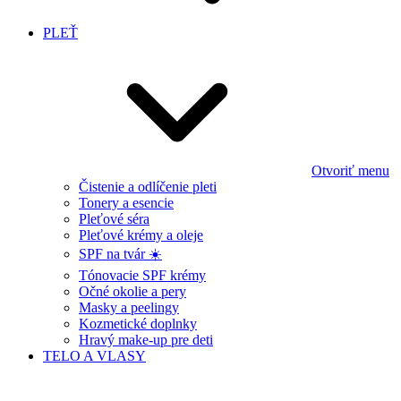
PLEŤ
Otvoriť menu
Čistenie a odlíčenie pleti
Tonery a esencie
Pleťové séra
Pleťové krémy a oleje
SPF na tvár ☀️
Tónovacie SPF krémy
Očné okolie a pery
Masky a peelingy
Kozmetické doplnky
Hravý make-up pre deti
TELO A VLASY