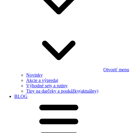
Otvoriť menu
Novinky
Akcie a výpredaj
Výhodné sety a rutiny
Tipy na darčeky a poukážky
(aktuálny)
BLOG