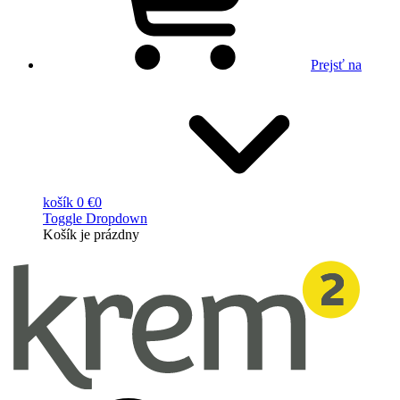
Prejsť na
košík
0 €
0
Toggle Dropdown
Košík
je prázdny