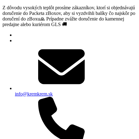
Z dôvodu vysokých teplôt prosíme zákazníkov, ktorí si objednávajú
doručenie do Packeta zBoxov, aby si vyzdvihli balíky čo najskôr po
doručení do zBoxu🙏 Prípadne zvážte doručenie do kamennej
predajne alebo kuriérom GLS 🚚
info@kremkrem.sk