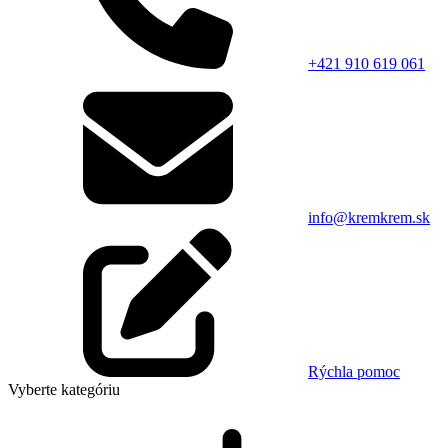
+421 910 619 061
info@kremkrem.sk
Rýchla pomoc
Vyberte kategóriu