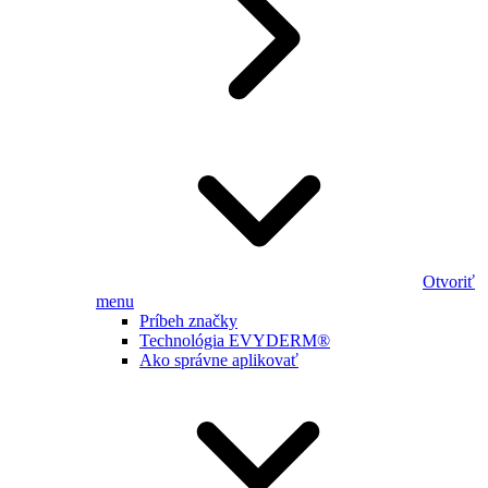
Otvoriť
menu
Príbeh značky
Technológia EVYDERM®
Ako správne aplikovať