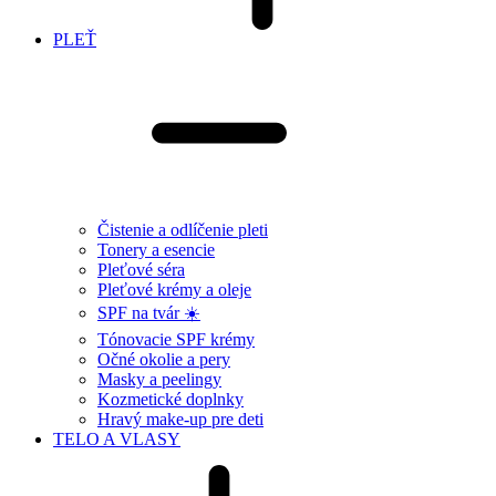
PLEŤ
Čistenie a odlíčenie pleti
Tonery a esencie
Pleťové séra
Pleťové krémy a oleje
SPF na tvár ☀️
Tónovacie SPF krémy
Očné okolie a pery
Masky a peelingy
Kozmetické doplnky
Hravý make-up pre deti
TELO A VLASY