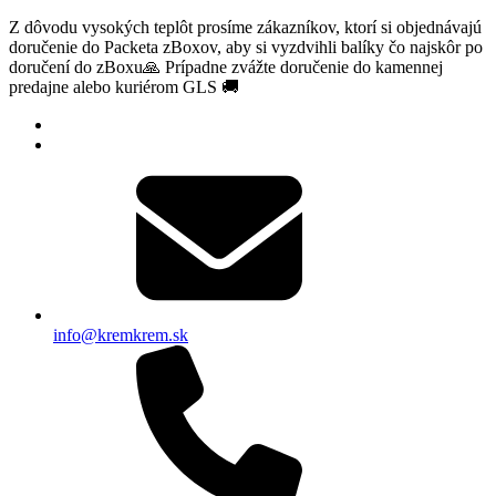
Z dôvodu vysokých teplôt prosíme zákazníkov, ktorí si objednávajú
doručenie do Packeta zBoxov, aby si vyzdvihli balíky čo najskôr po
doručení do zBoxu🙏 Prípadne zvážte doručenie do kamennej
predajne alebo kuriérom GLS 🚚
info@kremkrem.sk