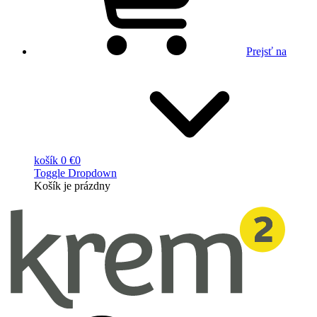
Prejsť na
košík
0 €
0
Toggle Dropdown
Košík
je prázdny