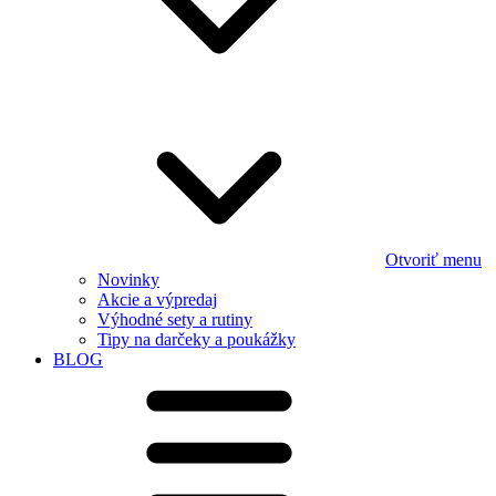
Otvoriť menu
Novinky
Akcie a výpredaj
Výhodné sety a rutiny
Tipy na darčeky a poukážky
BLOG