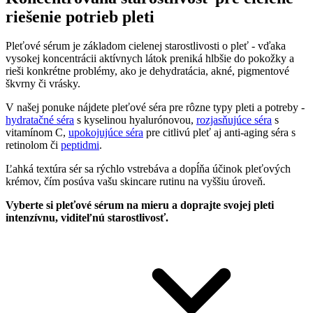
riešenie potrieb pleti
Pleťové sérum je základom cielenej starostlivosti o pleť - vďaka
vysokej koncentrácii aktívnych látok preniká hlbšie do pokožky a
rieši konkrétne problémy, ako je dehydratácia, akné, pigmentové
škvrny či vrásky.
V našej ponuke nájdete pleťové séra pre rôzne typy pleti a potreby -
hydratačné séra
s kyselinou hyalurónovou,
rozjasňujúce séra
s
vitamínom C,
upokojujúce séra
pre citlivú pleť aj anti-aging séra s
retinolom či
peptidmi
.
Ľahká textúra sér sa rýchlo vstrebáva a dopĺňa účinok pleťových
krémov, čím posúva vašu skincare rutinu na vyššiu úroveň.
Vyberte si pleťové sérum na mieru a doprajte svojej pleti
intenzívnu, viditeľnú starostlivosť.