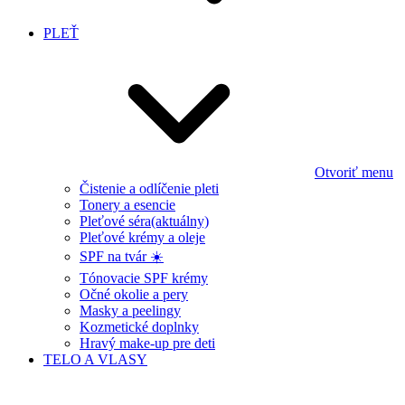
PLEŤ
Otvoriť menu
Čistenie a odlíčenie pleti
Tonery a esencie
Pleťové séra
(aktuálny)
Pleťové krémy a oleje
SPF na tvár ☀️
Tónovacie SPF krémy
Očné okolie a pery
Masky a peelingy
Kozmetické doplnky
Hravý make-up pre deti
TELO A VLASY