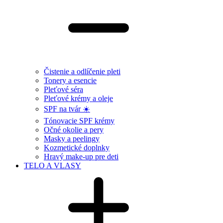
Čistenie a odlíčenie pleti
Tonery a esencie
Pleťové séra
Pleťové krémy a oleje
SPF na tvár ☀️
Tónovacie SPF krémy
Očné okolie a pery
Masky a peelingy
Kozmetické doplnky
Hravý make-up pre deti
TELO A VLASY