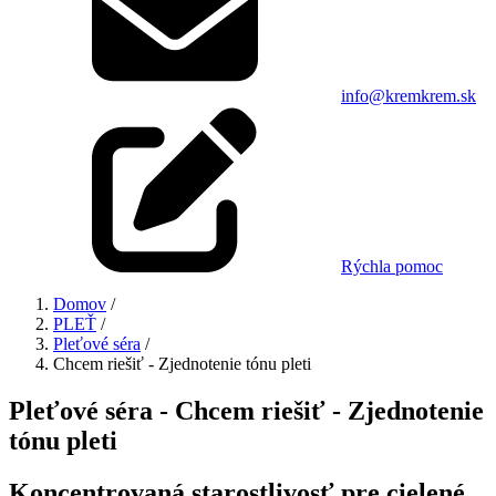
info@kremkrem.sk
Rýchla pomoc
Domov
/
PLEŤ
/
Pleťové séra
/
Chcem riešiť - Zjednotenie tónu pleti
Pleťové séra - Chcem riešiť - Zjednotenie
tónu pleti
Koncentrovaná starostlivosť pre cielené