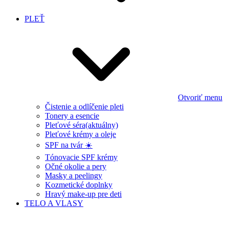
PLEŤ
Otvoriť menu
Čistenie a odlíčenie pleti
Tonery a esencie
Pleťové séra
(aktuálny)
Pleťové krémy a oleje
SPF na tvár ☀️
Tónovacie SPF krémy
Očné okolie a pery
Masky a peelingy
Kozmetické doplnky
Hravý make-up pre deti
TELO A VLASY