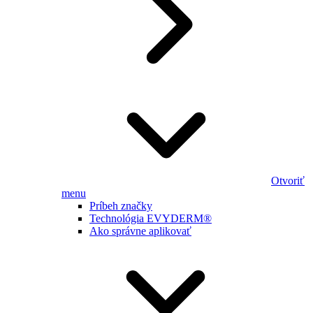
Otvoriť
menu
Príbeh značky
Technológia EVYDERM®
Ako správne aplikovať