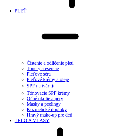
PLEŤ
Čistenie a odlíčenie pleti
Tonery a esencie
Pleťové séra
Pleťové krémy a oleje
SPF na tvár ☀️
Tónovacie SPF krémy
Očné okolie a pery
Masky a peelingy
Kozmetické doplnky
Hravý make-up pre deti
TELO A VLASY