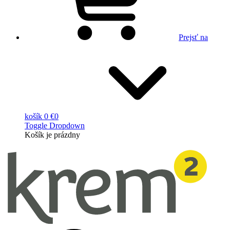
Prejsť na
košík
0 €
0
Toggle Dropdown
Košík
je prázdny