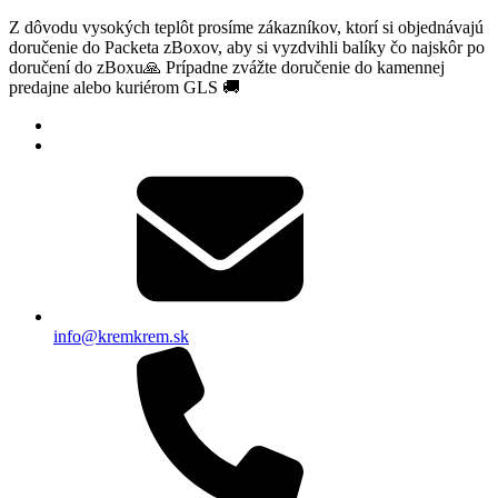
Z dôvodu vysokých teplôt prosíme zákazníkov, ktorí si objednávajú
doručenie do Packeta zBoxov, aby si vyzdvihli balíky čo najskôr po
doručení do zBoxu🙏 Prípadne zvážte doručenie do kamennej
predajne alebo kuriérom GLS 🚚
info@kremkrem.sk