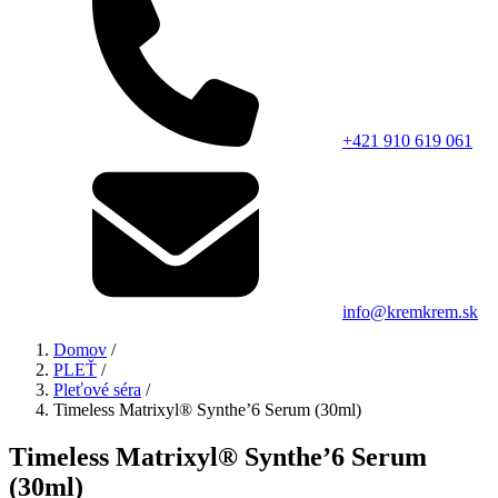
+421 910 619 061
info@kremkrem.sk
Domov
/
PLEŤ
/
Pleťové séra
/
Timeless Matrixyl®️ Synthe’6 Serum (30ml)
Timeless Matrixyl®️ Synthe’6 Serum
(30ml)