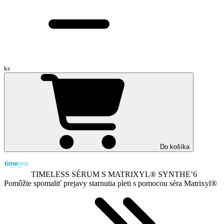
ks
Do košíka
TIMELESS SÉRUM S MATRIXYL®️ SYNTHE’6
Pomôžte spomaliť prejavy starnutia pleti s pomocou séra Matrixyl®️