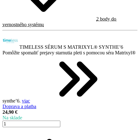
2 body do
vernostného systému
TIMELESS SÉRUM S MATRIXYL®️ SYNTHE’6
Pomôžte spomaliť prejavy starnutia pleti s pomocou séra Matrixyl®️
synthe’6.
viac
Doprava a platba
24,90 €
Na sklade