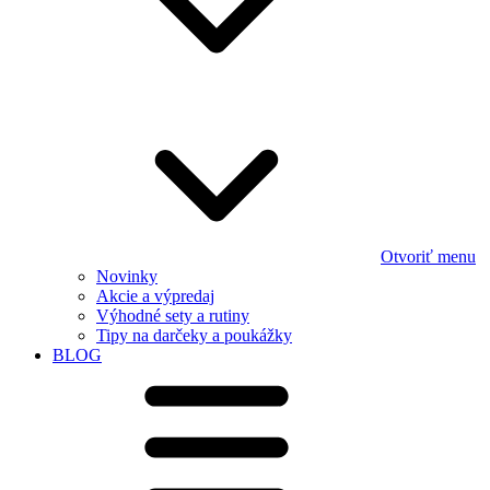
Otvoriť menu
Novinky
Akcie a výpredaj
Výhodné sety a rutiny
Tipy na darčeky a poukážky
BLOG