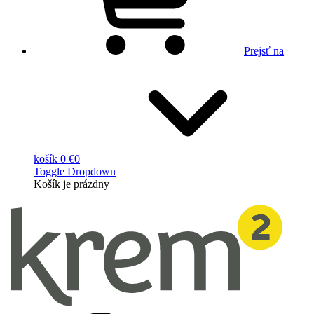
Prejsť na
košík
0 €
0
Toggle Dropdown
Košík
je prázdny