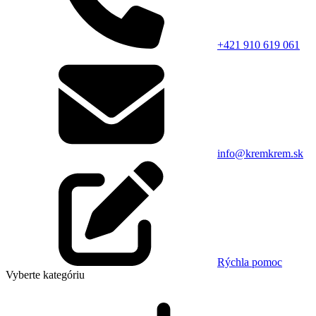
+421 910 619 061
info@kremkrem.sk
Rýchla pomoc
Vyberte kategóriu