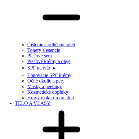
Čistenie a odlíčenie pleti
Tonery a esencie
Pleťové séra
Pleťové krémy a oleje
SPF na tvár ☀️
Tónovacie SPF krémy
Očné okolie a pery
Masky a peelingy
Kozmetické doplnky
Hravý make-up pre deti
TELO A VLASY