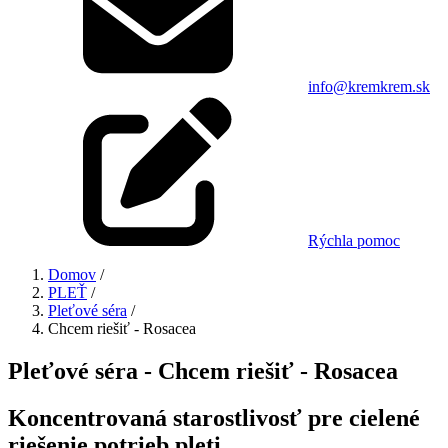
info@kremkrem.sk
Rýchla pomoc
Domov
/
PLEŤ
/
Pleťové séra
/
Chcem riešiť - Rosacea
Pleťové séra - Chcem riešiť - Rosacea
Koncentrovaná starostlivosť pre cielené
riešenie potrieb pleti