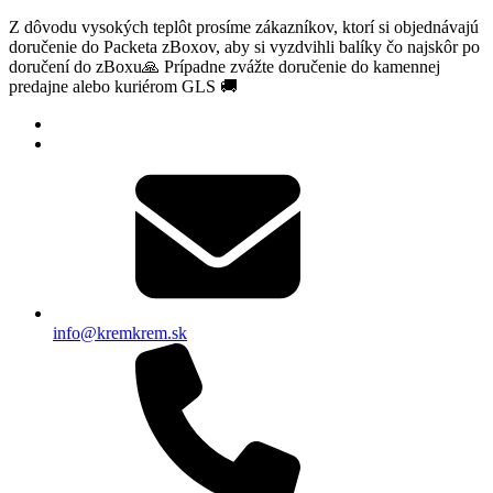
Z dôvodu vysokých teplôt prosíme zákazníkov, ktorí si objednávajú
doručenie do Packeta zBoxov, aby si vyzdvihli balíky čo najskôr po
doručení do zBoxu🙏 Prípadne zvážte doručenie do kamennej
predajne alebo kuriérom GLS 🚚
info@kremkrem.sk