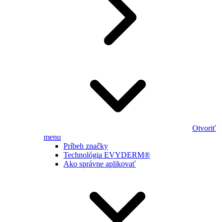
Otvoriť
menu
Príbeh značky
Technológia EVYDERM®
Ako správne aplikovať