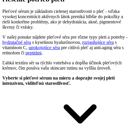
Pleťové sérum je základom cielenej starostlivosti o pleť - vďaka
vysokej koncentrácii aktívnych látok preniká hlbšie do pokožky a
rieši konkrétne problémy, ako je dehydratácia, akné, pigmentové
škvrny či vrásky.
V našej ponuke nájdete pleťové séra pre rôzne typy pleti a potreby -
hydratačné séra
s kyselinou hyalurónovou,
rozjasňujúce séra
s
vitamínom C,
upokojujúce séra
pre citlivú pleť aj anti-aging séra s
retinolom či
peptidmi
.
Ľahká textúra sér sa rýchlo vstrebáva a dopĺňa účinok pleťových
krémov, čím posúva vašu skincare rutinu na vyššiu úroveň.
Vyberte si pleťové sérum na mieru a doprajte svojej pleti
intenzívnu, viditeľnú starostlivosť.