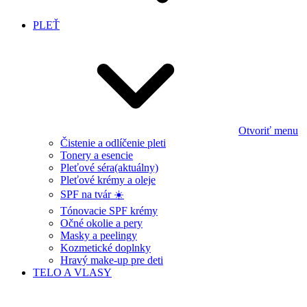
PLEŤ
Otvoriť menu
Čistenie a odlíčenie pleti
Tonery a esencie
Pleťové séra
(aktuálny)
Pleťové krémy a oleje
SPF na tvár ☀️
Tónovacie SPF krémy
Očné okolie a pery
Masky a peelingy
Kozmetické doplnky
Hravý make-up pre deti
TELO A VLASY