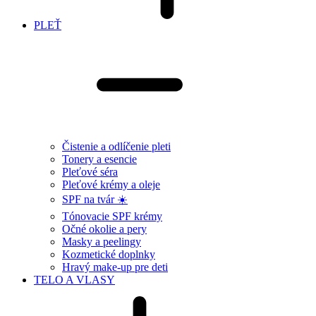
PLEŤ
Čistenie a odlíčenie pleti
Tonery a esencie
Pleťové séra
Pleťové krémy a oleje
SPF na tvár ☀️
Tónovacie SPF krémy
Očné okolie a pery
Masky a peelingy
Kozmetické doplnky
Hravý make-up pre deti
TELO A VLASY