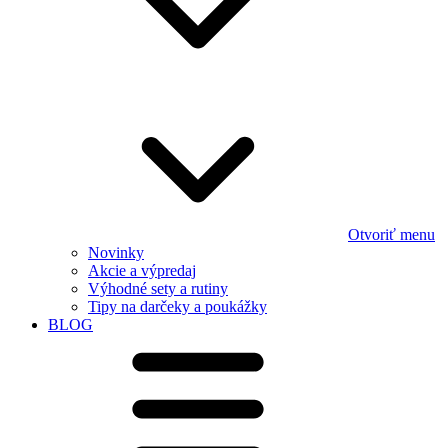
Otvoriť menu
Novinky
Akcie a výpredaj
Výhodné sety a rutiny
Tipy na darčeky a poukážky
BLOG