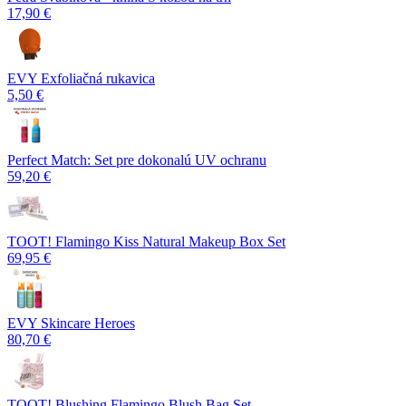
17,90 €
EVY Exfoliačná rukavica
5,50 €
Perfect Match: Set pre dokonalú UV ochranu
59,20 €
TOOT! Flamingo Kiss Natural Makeup Box Set
69,95 €
EVY Skincare Heroes
80,70 €
TOOT! Blushing Flamingo Blush Bag Set