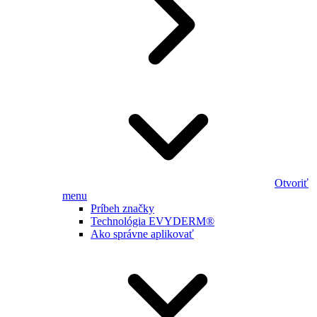
Otvoriť
menu
Príbeh značky
Technológia EVYDERM®
Ako správne aplikovať