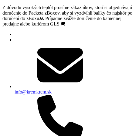
Z dôvodu vysokých teplôt prosíme zákazníkov, ktorí si objednávajú
doručenie do Packeta zBoxov, aby si vyzdvihli balíky čo najskôr po
doručení do zBoxu🙏 Prípadne zvážte doručenie do kamennej
predajne alebo kuriérom GLS 🚚
info@kremkrem.sk