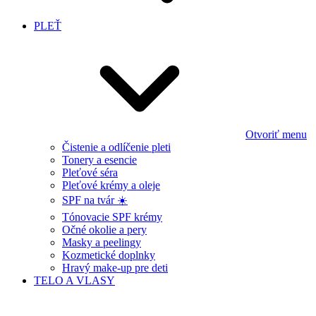
PLEŤ
Otvoriť menu
Čistenie a odlíčenie pleti
Tonery a esencie
Pleťové séra
Pleťové krémy a oleje
SPF na tvár ☀️
Tónovacie SPF krémy
Očné okolie a pery
Masky a peelingy
Kozmetické doplnky
Hravý make-up pre deti
TELO A VLASY