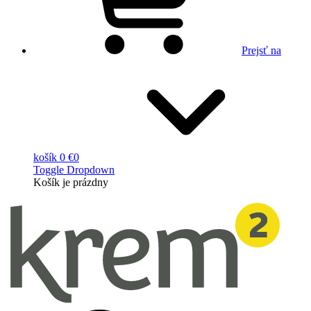
Prejsť na
košík
0 €
0
Toggle Dropdown
Košík
je prázdny