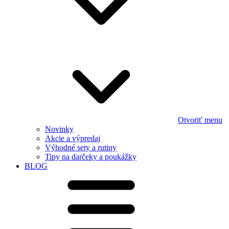
Otvoriť menu
Novinky
Akcie a výpredaj
Výhodné sety a rutiny
Tipy na darčeky a poukážky
BLOG