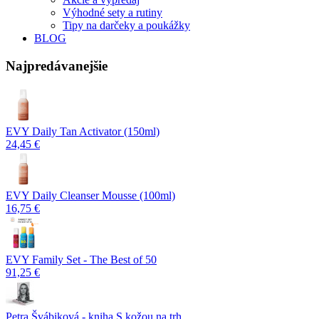
Výhodné sety a rutiny
Tipy na darčeky a poukážky
BLOG
Najpredávanejšie
EVY Daily Tan Activator (150ml)
24,45 €
EVY Daily Cleanser Mousse (100ml)
16,75 €
EVY Family Set - The Best of 50
91,25 €
Petra Švábiková - kniha S kožou na trh