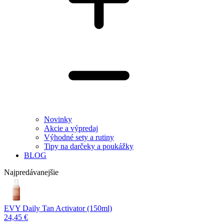
Novinky
Akcie a výpredaj
Výhodné sety a rutiny
Tipy na darčeky a poukážky
BLOG
Najpredávanejšie
EVY Daily Tan Activator (150ml)
24,45 €