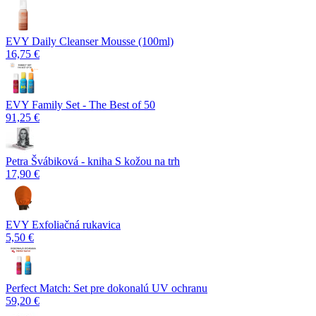
EVY Daily Cleanser Mousse (100ml)
16,75 €
EVY Family Set - The Best of 50
91,25 €
Petra Švábiková - kniha S kožou na trh
17,90 €
EVY Exfoliačná rukavica
5,50 €
Perfect Match: Set pre dokonalú UV ochranu
59,20 €