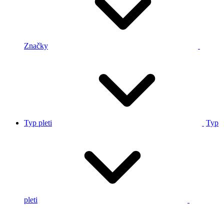
Značky
Typ pleti
Typ
pleti