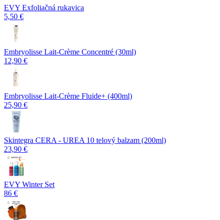
EVY Exfoliačná rukavica
5,50 €
Embryolisse Lait-Crème Concentré (30ml)
12,90 €
Embryolisse Lait-Crème Fluide+ (400ml)
25,90 €
Skintegra CERA - UREA 10 telový balzam (200ml)
23,90 €
EVY Winter Set
86 €