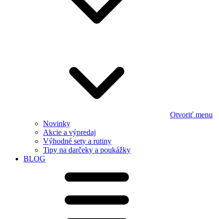
Otvoriť menu
Novinky
Akcie a výpredaj
Výhodné sety a rutiny
Tipy na darčeky a poukážky
BLOG