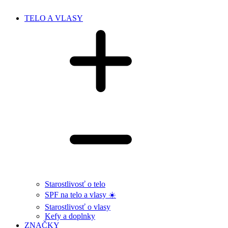
TELO A VLASY
Starostlivosť o telo
SPF na telo a vlasy ☀️
Starostlivosť o vlasy
Kefy a doplnky
ZNAČKY