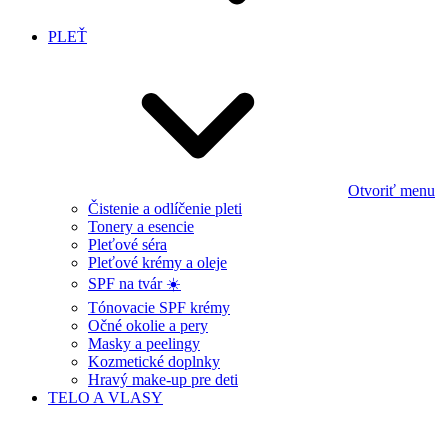
PLEŤ
Otvoriť menu
Čistenie a odlíčenie pleti
Tonery a esencie
Pleťové séra
Pleťové krémy a oleje
SPF na tvár ☀️
Tónovacie SPF krémy
Očné okolie a pery
Masky a peelingy
Kozmetické doplnky
Hravý make-up pre deti
TELO A VLASY