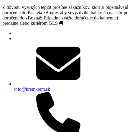
Z dôvodu vysokých teplôt prosíme zákazníkov, ktorí si objednávajú
doručenie do Packeta zBoxov, aby si vyzdvihli balíky čo najskôr po
doručení do zBoxu🙏 Prípadne zvážte doručenie do kamennej
predajne alebo kuriérom GLS 🚚
info@kremkrem.sk