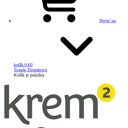
Prejsť na
košík
0 €
0
Toggle Dropdown
Košík
je prázdny