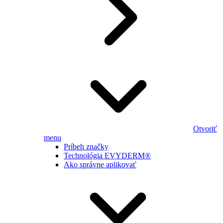
Otvoriť
menu
Príbeh značky
Technológia EVYDERM®
Ako správne aplikovať