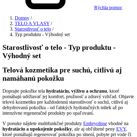
Rýchla pomoc
Domov
/
TELO A VLASY
/
Starostlivosť o telo
/
Typ produktu - Výhodný set
Starostlivosť o telo - Typ produktu -
Výhodný set
Telová kozmetika pre suchú, citlivú aj
namáhanú pokožku
Doprajte pokožke tela
hydratáciu, výživu a ochranu
, ktoré
pomáhajú udržiavať jej komfort, pružnosť a zdravý vzhľad. Objavte
telovú kozmetiku pre každodennú starostlivosť o suchú, citlivú aj
dehydrovanú pokožku - od ľahkých hydratačných mliek až po
intenzívne regeneračné produkty po opaľovaní.
V ponuke nájdete multifunkčné produkty
Embryolisse
vhodné na
hydratáciu a upokojenie pokožky
, ale aj obľúbené peny
EVY
,
ktoré pomáhajú regenerovať pokožku po slnení, pobyte pri vode či