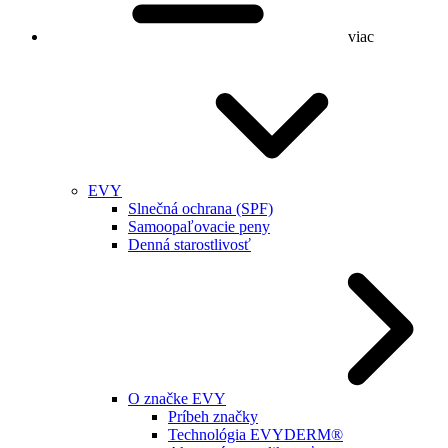
viac
EVY
Slnečná ochrana (SPF)
Samoopaľovacie peny
Denná starostlivosť
O značke EVY
Príbeh značky
Technológia EVYDERM®