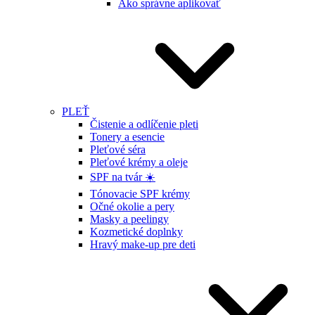
Ako správne aplikovať
PLEŤ
Čistenie a odlíčenie pleti
Tonery a esencie
Pleťové séra
Pleťové krémy a oleje
SPF na tvár ☀️
Tónovacie SPF krémy
Očné okolie a pery
Masky a peelingy
Kozmetické doplnky
Hravý make-up pre deti