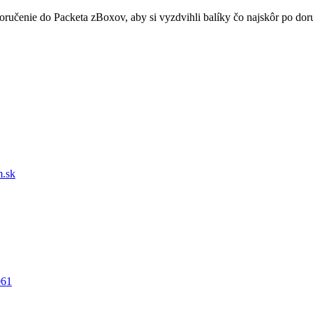
doručenie do Packeta zBoxov, aby si vyzdvihli balíky čo najskôr po d
.sk
061