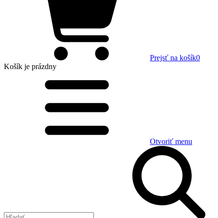
Prejsť na košík
0
Košík
je prázdny
Otvoriť menu