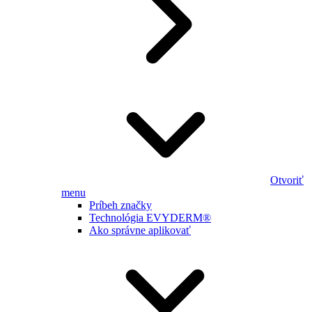
Otvoriť
menu
Príbeh značky
Technológia EVYDERM®
Ako správne aplikovať