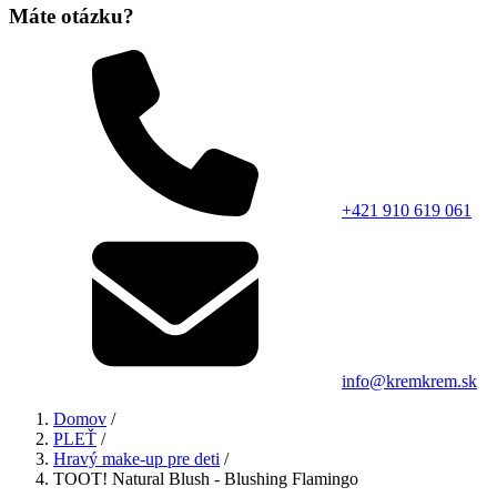
Máte otázku?
+421 910 619 061
info@kremkrem.sk
Domov
/
PLEŤ
/
Hravý make-up pre deti
/
TOOT! Natural Blush - Blushing Flamingo