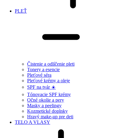
PLEŤ
Čistenie a odlíčenie pleti
Tonery a esencie
Pleťové séra
Pleťové krémy a oleje
SPF na tvár ☀️
Tónovacie SPF krémy
Očné okolie a pery
Masky a peelingy
Kozmetické doplnky
Hravý make-up pre deti
TELO A VLASY