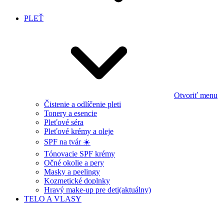
PLEŤ
Otvoriť menu
Čistenie a odlíčenie pleti
Tonery a esencie
Pleťové séra
Pleťové krémy a oleje
SPF na tvár ☀️
Tónovacie SPF krémy
Očné okolie a pery
Masky a peelingy
Kozmetické doplnky
Hravý make-up pre deti
(aktuálny)
TELO A VLASY