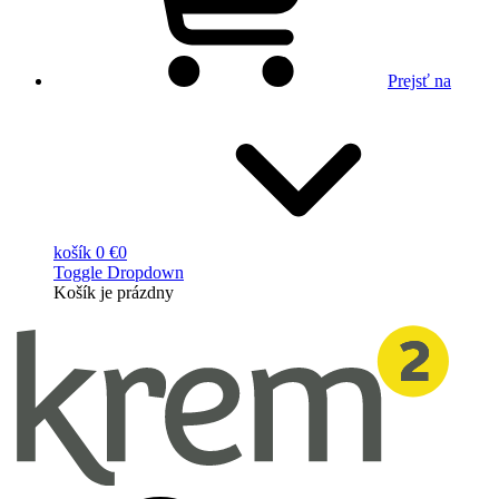
Prejsť na
košík
0 €
0
Toggle Dropdown
Košík
je prázdny