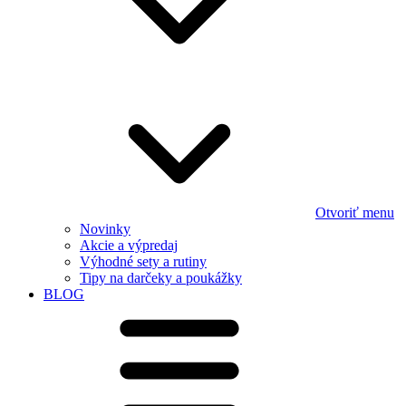
Otvoriť menu
Novinky
Akcie a výpredaj
Výhodné sety a rutiny
Tipy na darčeky a poukážky
BLOG