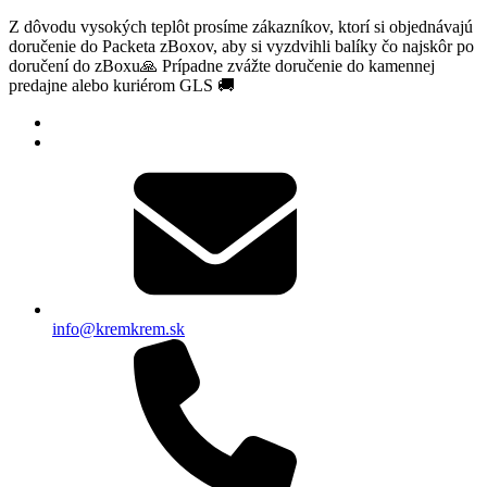
Z dôvodu vysokých teplôt prosíme zákazníkov, ktorí si objednávajú
doručenie do Packeta zBoxov, aby si vyzdvihli balíky čo najskôr po
doručení do zBoxu🙏 Prípadne zvážte doručenie do kamennej
predajne alebo kuriérom GLS 🚚
info@kremkrem.sk