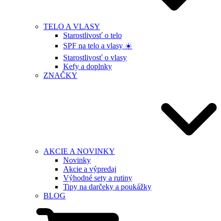
TELO A VLASY
Starostlivosť o telo
SPF na telo a vlasy ☀️
Starostlivosť o vlasy
Kefy a doplnky
ZNAČKY
AKCIE A NOVINKY
Novinky
Akcie a výpredaj
Výhodné sety a rutiny
Tipy na darčeky a poukážky
BLOG