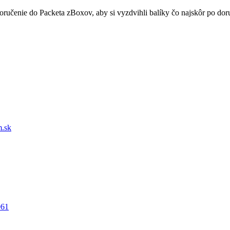
doručenie do Packeta zBoxov, aby si vyzdvihli balíky čo najskôr po d
.sk
061