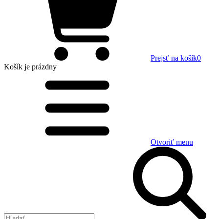
Prejsť na košík
0
Košík
je prázdny
Otvoriť menu