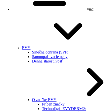
viac
EVY
Slnečná ochrana (SPF)
Samoopaľovacie peny
Denná starostlivosť
O značke EVY
Príbeh značky
Technológia EVYDERM®