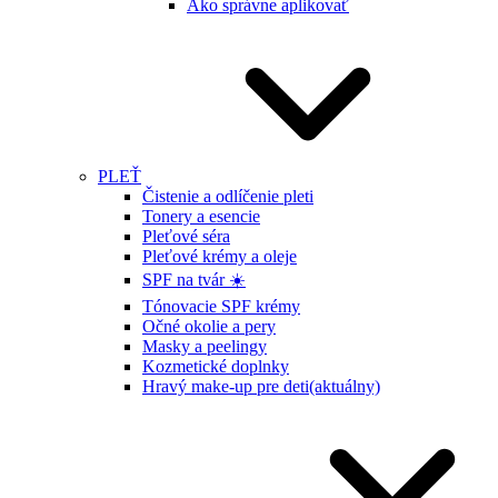
Ako správne aplikovať
PLEŤ
Čistenie a odlíčenie pleti
Tonery a esencie
Pleťové séra
Pleťové krémy a oleje
SPF na tvár ☀️
Tónovacie SPF krémy
Očné okolie a pery
Masky a peelingy
Kozmetické doplnky
Hravý make-up pre deti
(aktuálny)