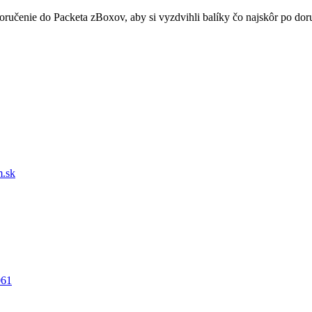
doručenie do Packeta zBoxov, aby si vyzdvihli balíky čo najskôr po d
.sk
061