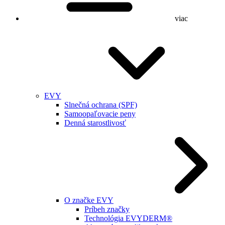
viac
EVY
Slnečná ochrana (SPF)
Samoopaľovacie peny
Denná starostlivosť
O značke EVY
Príbeh značky
Technológia EVYDERM®