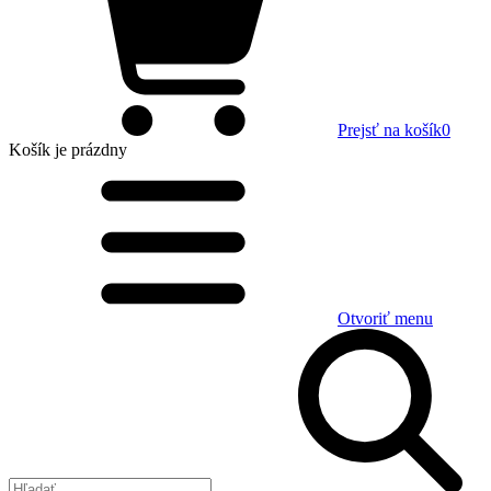
Prejsť na košík
0
Košík
je prázdny
Otvoriť menu