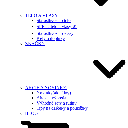
TELO A VLASY
Starostlivosť o telo
SPF na telo a vlasy ☀️
Starostlivosť o vlasy
Kefy a doplnky
ZNAČKY
AKCIE A NOVINKY
Novinky
(aktuálny)
Akcie a výpredaj
Výhodné sety a rutiny
Tipy na darčeky a poukážky
BLOG