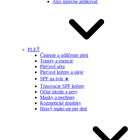
Ako správne aplikovať
PLEŤ
Čistenie a odlíčenie pleti
Tonery a esencie
Pleťové séra
Pleťové krémy a oleje
SPF na tvár ☀️
Tónovacie SPF krémy
Očné okolie a pery
Masky a peelingy
Kozmetické doplnky
Hravý make-up pre deti