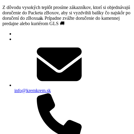
Z dôvodu vysokých teplôt prosíme zákazníkov, ktorí si objednávajú
doručenie do Packeta zBoxov, aby si vyzdvihli balíky čo najskôr po
doručení do zBoxu🙏 Prípadne zvážte doručenie do kamennej
predajne alebo kuriérom GLS 🚚
info@kremkrem.sk