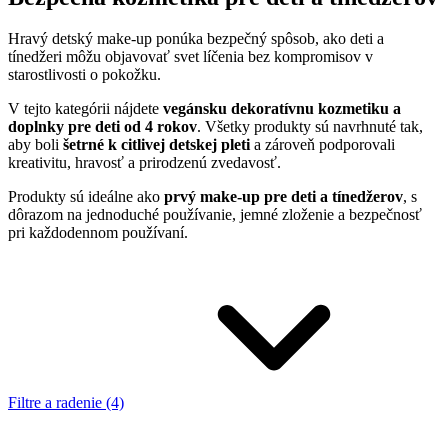
Hravý detský make-up ponúka bezpečný spôsob, ako deti a
tínedžeri môžu objavovať svet líčenia bez kompromisov v
starostlivosti o pokožku.
V tejto kategórii nájdete
vegánsku dekoratívnu kozmetiku a
doplnky pre deti od 4 rokov
. Všetky produkty sú navrhnuté tak,
aby boli
šetrné k citlivej detskej pleti
a zároveň podporovali
kreativitu, hravosť a prirodzenú zvedavosť.
Produkty sú ideálne ako
prvý make-up pre deti a tínedžerov
, s
dôrazom na jednoduché používanie, jemné zloženie a bezpečnosť
pri každodennom používaní.
Filtre a radenie (4)