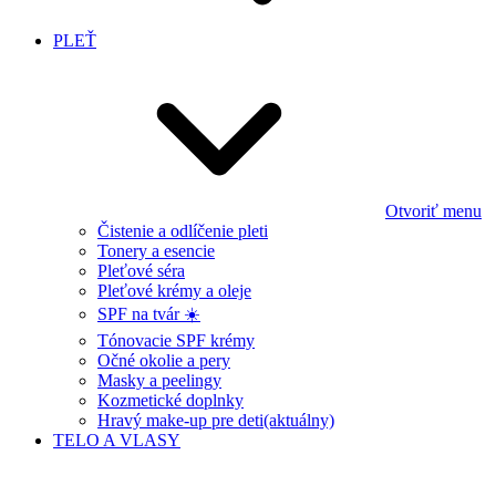
PLEŤ
Otvoriť menu
Čistenie a odlíčenie pleti
Tonery a esencie
Pleťové séra
Pleťové krémy a oleje
SPF na tvár ☀️
Tónovacie SPF krémy
Očné okolie a pery
Masky a peelingy
Kozmetické doplnky
Hravý make-up pre deti
(aktuálny)
TELO A VLASY