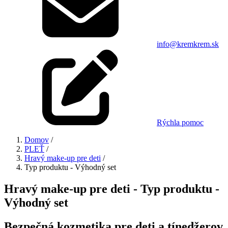
info@kremkrem.sk
Rýchla pomoc
Domov
/
PLEŤ
/
Hravý make-up pre deti
/
Typ produktu - Výhodný set
Hravý make-up pre deti - Typ produktu -
Výhodný set
Bezpečná kozmetika pre deti a tínedžerov