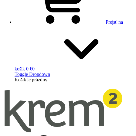
Prejsť na
košík
0 €
0
Toggle Dropdown
Košík
je prázdny