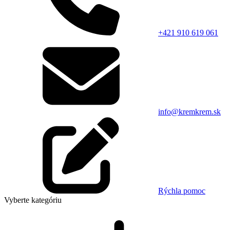
+421 910 619 061
info@kremkrem.sk
Rýchla pomoc
Vyberte kategóriu