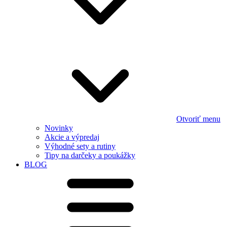
Otvoriť menu
Novinky
Akcie a výpredaj
Výhodné sety a rutiny
Tipy na darčeky a poukážky
BLOG