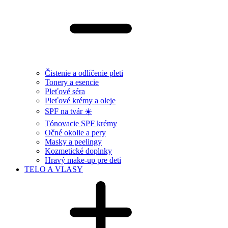
Čistenie a odlíčenie pleti
Tonery a esencie
Pleťové séra
Pleťové krémy a oleje
SPF na tvár ☀️
Tónovacie SPF krémy
Očné okolie a pery
Masky a peelingy
Kozmetické doplnky
Hravý make-up pre deti
TELO A VLASY