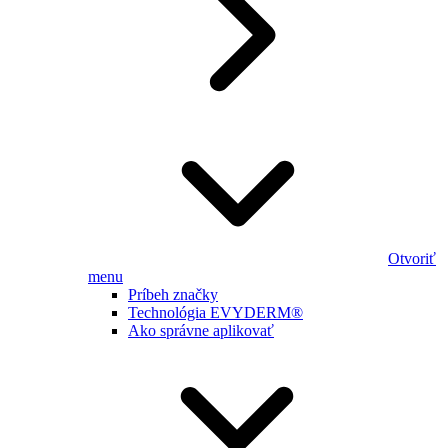
Otvoriť
menu
Príbeh značky
Technológia EVYDERM®
Ako správne aplikovať