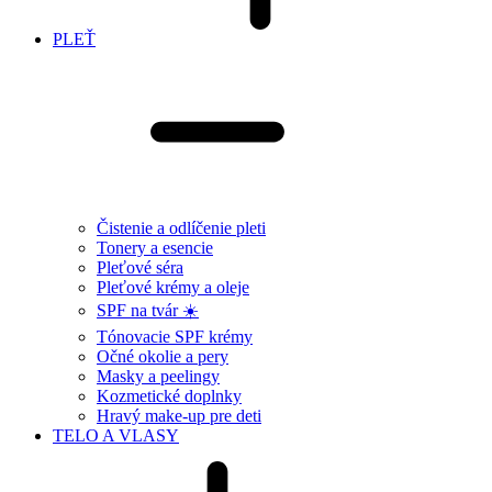
PLEŤ
Čistenie a odlíčenie pleti
Tonery a esencie
Pleťové séra
Pleťové krémy a oleje
SPF na tvár ☀️
Tónovacie SPF krémy
Očné okolie a pery
Masky a peelingy
Kozmetické doplnky
Hravý make-up pre deti
TELO A VLASY