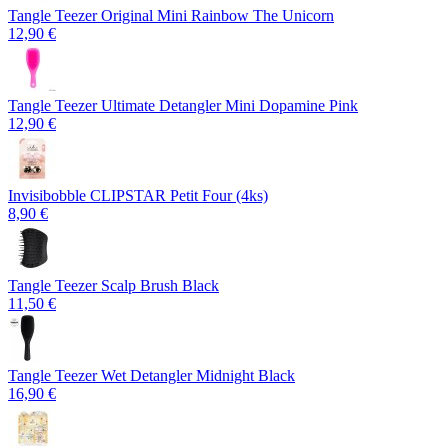
Tangle Teezer Original Mini Rainbow The Unicorn
12,90 €
Tangle Teezer Ultimate Detangler Mini Dopamine Pink
12,90 €
Invisibobble CLIPSTAR Petit Four (4ks)
8,90 €
Tangle Teezer Scalp Brush Black
11,50 €
Tangle Teezer Wet Detangler Midnight Black
16,90 €