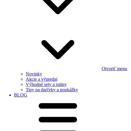
Otvoriť menu
Novinky
Akcie a výpredaj
Výhodné sety a rutiny
Tipy na darčeky a poukážky
BLOG