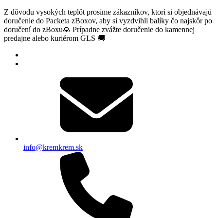
Z dôvodu vysokých teplôt prosíme zákazníkov, ktorí si objednávajú
doručenie do Packeta zBoxov, aby si vyzdvihli balíky čo najskôr po
doručení do zBoxu🙏 Prípadne zvážte doručenie do kamennej
predajne alebo kuriérom GLS 🚚
info@kremkrem.sk