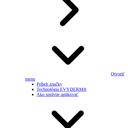
Otvoriť
menu
Príbeh značky
Technológia EVYDERM®
Ako správne aplikovať