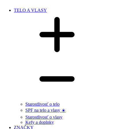
TELO A VLASY
Starostlivosť o telo
SPF na telo a vlasy ☀️
Starostlivosť o vlasy
Kefy a doplnky
ZNAČKY