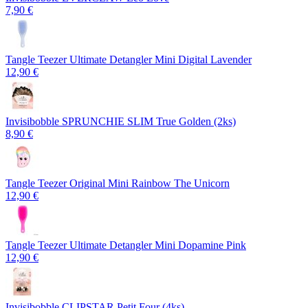
7,90 €
Tangle Teezer Ultimate Detangler Mini Digital Lavender
12,90 €
Invisibobble SPRUNCHIE SLIM True Golden (2ks)
8,90 €
Tangle Teezer Original Mini Rainbow The Unicorn
12,90 €
Tangle Teezer Ultimate Detangler Mini Dopamine Pink
12,90 €
Invisibobble CLIPSTAR Petit Four (4ks)