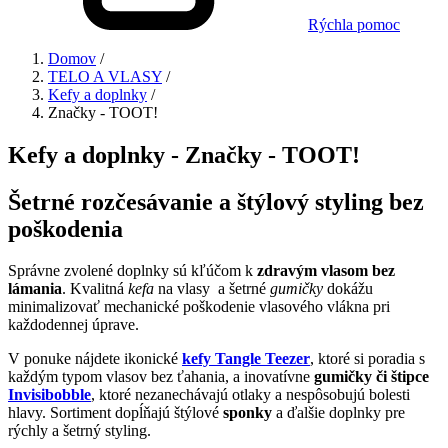
Rýchla pomoc
Domov
/
TELO A VLASY
/
Kefy a doplnky
/
Značky - TOOT!
Kefy a doplnky - Značky - TOOT!
Šetrné rozčesávanie a štýlový styling bez
poškodenia
Správne zvolené doplnky sú kľúčom k
zdravým vlasom bez
lámania
. Kvalitná
kefa
na vlasy a šetrné
gumičky
dokážu
minimalizovať mechanické poškodenie vlasového vlákna pri
každodennej úprave.
V ponuke nájdete ikonické
kefy Tangle Teezer
, ktoré si poradia s
každým typom vlasov bez ťahania, a inovatívne
gumičky či štipce
Invisibobble
, ktoré nezanechávajú otlaky a nespôsobujú bolesti
hlavy. Sortiment dopĺňajú štýlové
sponky
a ďalšie doplnky pre
rýchly a šetrný styling.