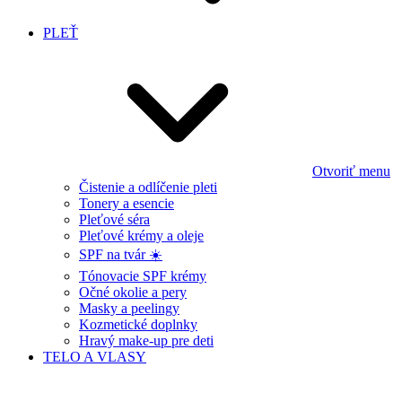
PLEŤ
Otvoriť menu
Čistenie a odlíčenie pleti
Tonery a esencie
Pleťové séra
Pleťové krémy a oleje
SPF na tvár ☀️
Tónovacie SPF krémy
Očné okolie a pery
Masky a peelingy
Kozmetické doplnky
Hravý make-up pre deti
TELO A VLASY