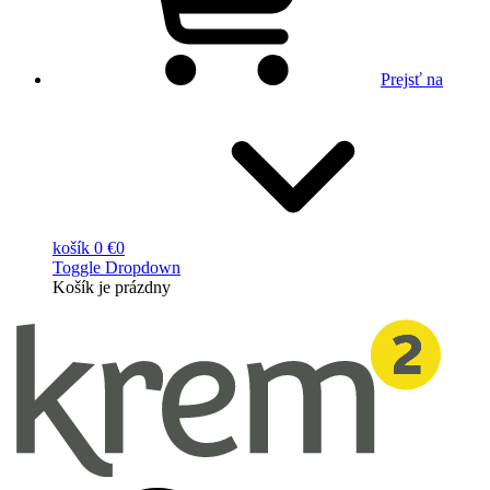
Prejsť na
košík
0 €
0
Toggle Dropdown
Košík
je prázdny