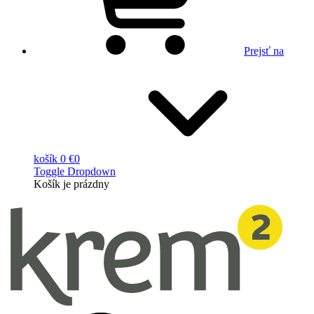
Prejsť na
košík
0 €
0
Toggle Dropdown
Košík
je prázdny