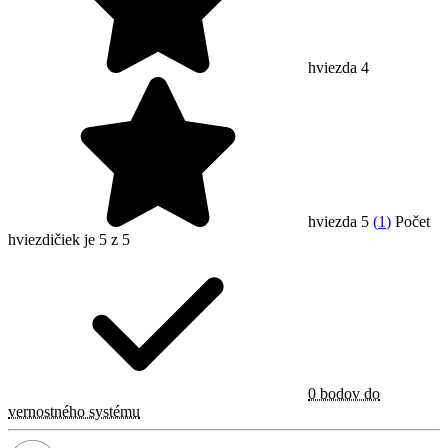
hviezda 4
hviezda 5
(
1
)
Počet
hviezdičiek je 5 z 5
0 bodov do
vernostného systému