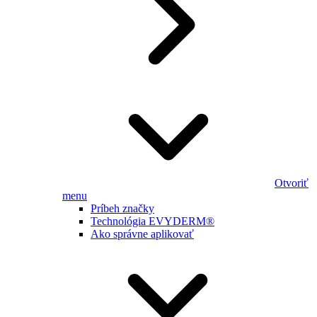
Otvoriť
menu
Príbeh značky
Technológia EVYDERM®
Ako správne aplikovať