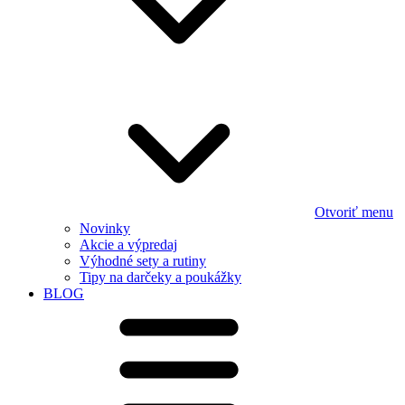
Otvoriť menu
Novinky
Akcie a výpredaj
Výhodné sety a rutiny
Tipy na darčeky a poukážky
BLOG