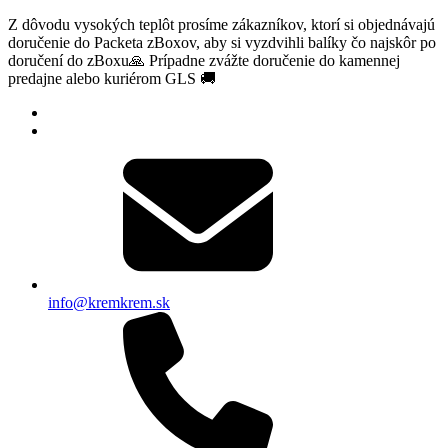
Z dôvodu vysokých teplôt prosíme zákazníkov, ktorí si objednávajú
doručenie do Packeta zBoxov, aby si vyzdvihli balíky čo najskôr po
doručení do zBoxu🙏 Prípadne zvážte doručenie do kamennej
predajne alebo kuriérom GLS 🚚
info@kremkrem.sk