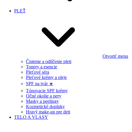
PLEŤ
Otvoriť menu
Čistenie a odlíčenie pleti
Tonery a esencie
Pleťové séra
Pleťové krémy a oleje
SPF na tvár ☀️
Tónovacie SPF krémy
Očné okolie a pery
Masky a peelingy
Kozmetické doplnky
Hravý make-up pre deti
TELO A VLASY