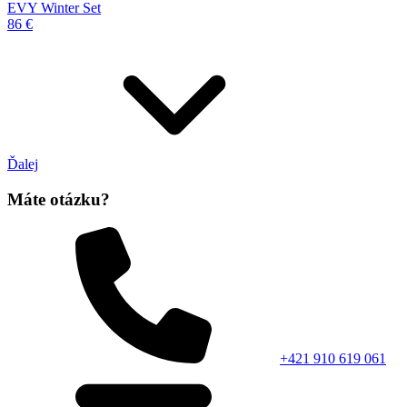
EVY Winter Set
86 €
Ďalej
Máte otázku?
+421 910 619 061