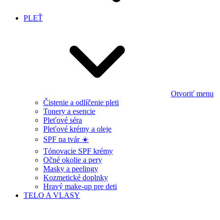
PLEŤ
Otvoriť menu
Čistenie a odlíčenie pleti
Tonery a esencie
Pleťové séra
Pleťové krémy a oleje
SPF na tvár ☀️
Tónovacie SPF krémy
Očné okolie a pery
Masky a peelingy
Kozmetické doplnky
Hravý make-up pre deti
TELO A VLASY