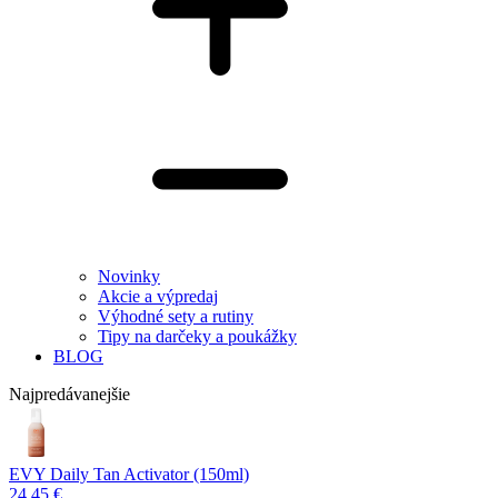
Novinky
Akcie a výpredaj
Výhodné sety a rutiny
Tipy na darčeky a poukážky
BLOG
Najpredávanejšie
EVY Daily Tan Activator (150ml)
24,45 €