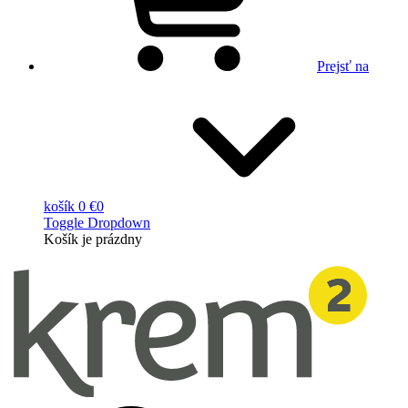
Prejsť na
košík
0 €
0
Toggle Dropdown
Košík
je prázdny