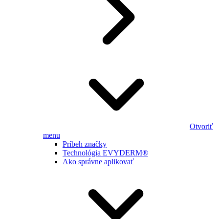
Otvoriť
menu
Príbeh značky
Technológia EVYDERM®
Ako správne aplikovať