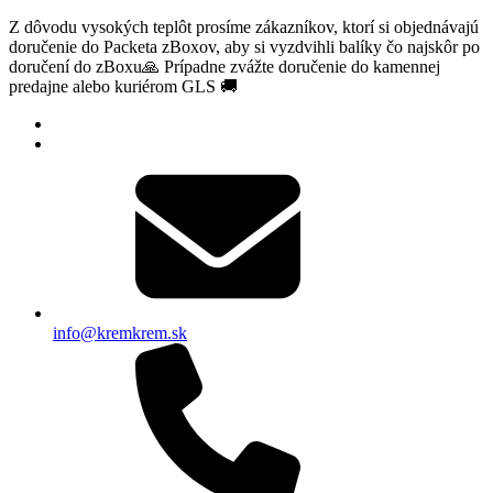
Z dôvodu vysokých teplôt prosíme zákazníkov, ktorí si objednávajú
doručenie do Packeta zBoxov, aby si vyzdvihli balíky čo najskôr po
doručení do zBoxu🙏 Prípadne zvážte doručenie do kamennej
predajne alebo kuriérom GLS 🚚
info@kremkrem.sk