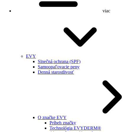
viac
EVY
Slnečná ochrana (SPF)
Samoopaľovacie peny
Denná starostlivosť
O značke EVY
Príbeh značky
Technológia EVYDERM®