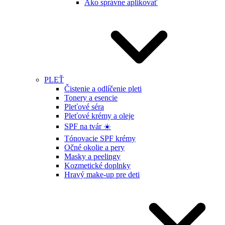
Ako správne aplikovať
PLEŤ
Čistenie a odlíčenie pleti
Tonery a esencie
Pleťové séra
Pleťové krémy a oleje
SPF na tvár ☀️
Tónovacie SPF krémy
Očné okolie a pery
Masky a peelingy
Kozmetické doplnky
Hravý make-up pre deti