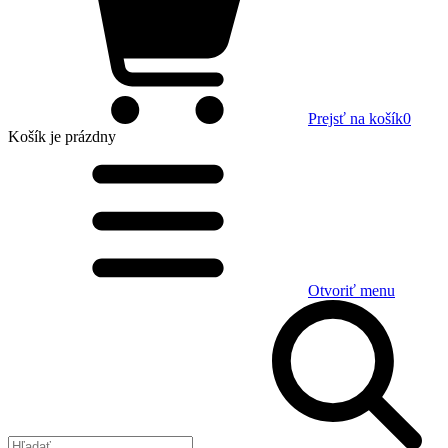
Prejsť na košík
0
Košík
je prázdny
Otvoriť menu