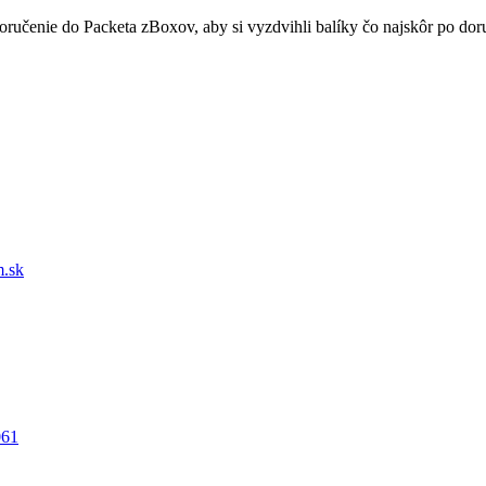
doručenie do Packeta zBoxov, aby si vyzdvihli balíky čo najskôr po d
.sk
061