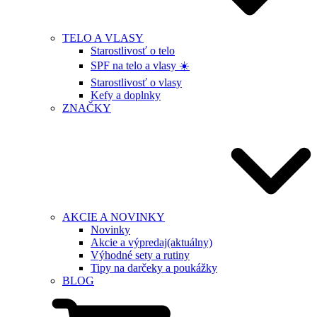
TELO A VLASY
Starostlivosť o telo
SPF na telo a vlasy ☀️
Starostlivosť o vlasy
Kefy a doplnky
ZNAČKY
AKCIE A NOVINKY
Novinky
Akcie a výpredaj
(aktuálny)
Výhodné sety a rutiny
Tipy na darčeky a poukážky
BLOG