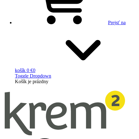
Prejsť na
košík
0 €
0
Toggle Dropdown
Košík
je prázdny