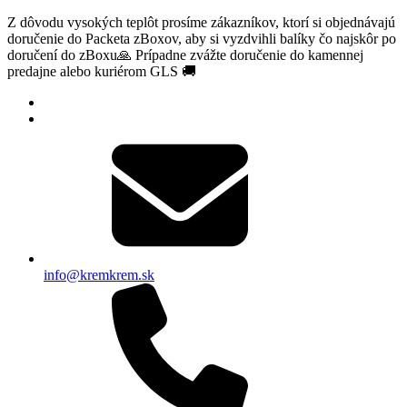
Z dôvodu vysokých teplôt prosíme zákazníkov, ktorí si objednávajú
doručenie do Packeta zBoxov, aby si vyzdvihli balíky čo najskôr po
doručení do zBoxu🙏 Prípadne zvážte doručenie do kamennej
predajne alebo kuriérom GLS 🚚
info@kremkrem.sk