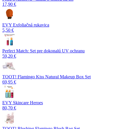
17,90 €
EVY Exfoliačná rukavica
5,50 €
Perfect Match: Set pre dokonalú UV ochranu
59,20 €
TOOT! Flamingo Kiss Natural Makeup Box Set
69,95 €
EVY Skincare Heroes
80,70 €
TOOT! Blushing Flamingo Blush Bag Set