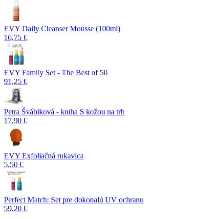
EVY Daily Cleanser Mousse (100ml)
16,75 €
EVY Family Set - The Best of 50
91,25 €
Petra Švábiková - kniha S kožou na trh
17,90 €
EVY Exfoliačná rukavica
5,50 €
Perfect Match: Set pre dokonalú UV ochranu
59,20 €