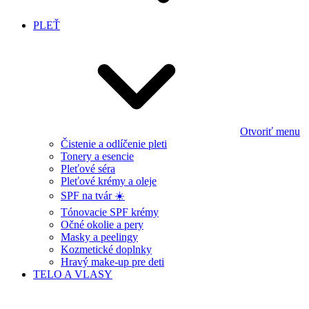
PLEŤ
Otvoriť menu
Čistenie a odlíčenie pleti
Tonery a esencie
Pleťové séra
Pleťové krémy a oleje
SPF na tvár ☀️
Tónovacie SPF krémy
Očné okolie a pery
Masky a peelingy
Kozmetické doplnky
Hravý make-up pre deti
TELO A VLASY