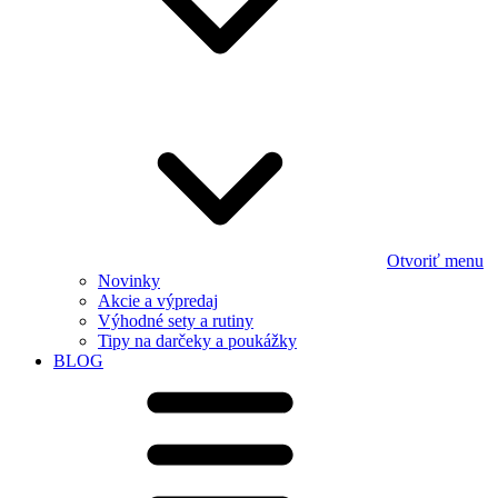
Otvoriť menu
Novinky
Akcie a výpredaj
Výhodné sety a rutiny
Tipy na darčeky a poukážky
BLOG