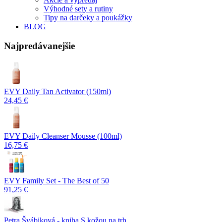
Výhodné sety a rutiny
Tipy na darčeky a poukážky
BLOG
Najpredávanejšie
EVY Daily Tan Activator (150ml)
24,45 €
EVY Daily Cleanser Mousse (100ml)
16,75 €
EVY Family Set - The Best of 50
91,25 €
Petra Švábiková - kniha S kožou na trh