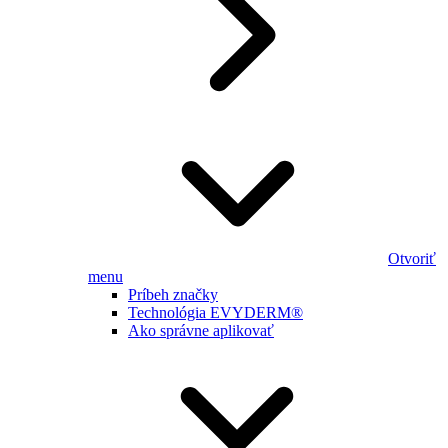
Otvoriť
menu
Príbeh značky
Technológia EVYDERM®
Ako správne aplikovať