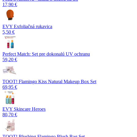
17,90 €
EVY Exfoliačná rukavica
5,50 €
Perfect Match: Set pre dokonalú UV ochranu
59,20 €
TOOT! Flamingo Kiss Natural Makeup Box Set
69,95 €
EVY Skincare Heroes
80,70 €
TOOT! Blushing Flamingo Blush Bag Set