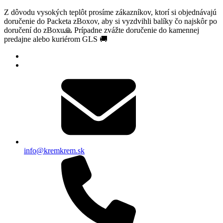
Z dôvodu vysokých teplôt prosíme zákazníkov, ktorí si objednávajú
doručenie do Packeta zBoxov, aby si vyzdvihli balíky čo najskôr po
doručení do zBoxu🙏 Prípadne zvážte doručenie do kamennej
predajne alebo kuriérom GLS 🚚
info@kremkrem.sk