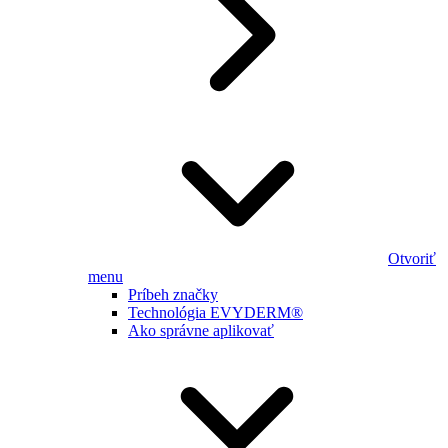
Otvoriť
menu
Príbeh značky
Technológia EVYDERM®
Ako správne aplikovať