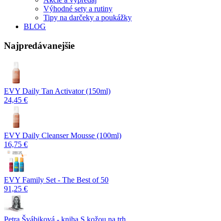
Výhodné sety a rutiny
Tipy na darčeky a poukážky
BLOG
Najpredávanejšie
EVY Daily Tan Activator (150ml)
24,45 €
EVY Daily Cleanser Mousse (100ml)
16,75 €
EVY Family Set - The Best of 50
91,25 €
Petra Švábiková - kniha S kožou na trh