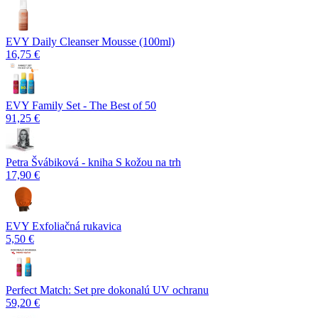
EVY Daily Cleanser Mousse (100ml)
16,75 €
EVY Family Set - The Best of 50
91,25 €
Petra Švábiková - kniha S kožou na trh
17,90 €
EVY Exfoliačná rukavica
5,50 €
Perfect Match: Set pre dokonalú UV ochranu
59,20 €