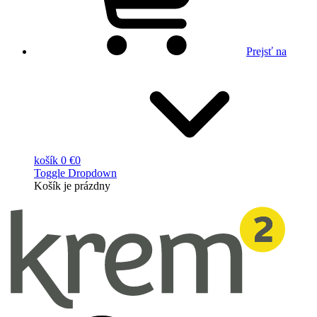
Prejsť na
košík
0 €
0
Toggle Dropdown
Košík
je prázdny