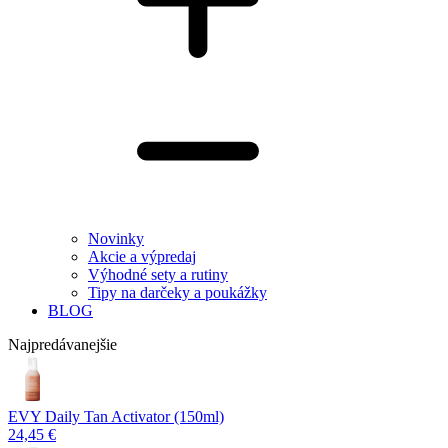
Novinky
Akcie a výpredaj
Výhodné sety a rutiny
Tipy na darčeky a poukážky
BLOG
Najpredávanejšie
EVY Daily Tan Activator (150ml)
24,45 €