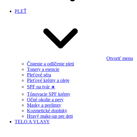
PLEŤ
Otvoriť menu
Čistenie a odlíčenie pleti
Tonery a esencie
Pleťové séra
Pleťové krémy a oleje
SPF na tvár ☀️
Tónovacie SPF krémy
Očné okolie a pery
Masky a peelingy
Kozmetické doplnky
Hravý make-up pre deti
TELO A VLASY