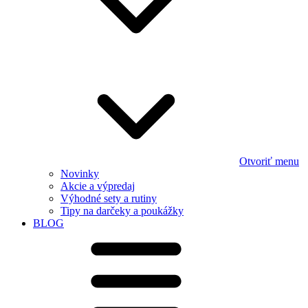
Otvoriť menu
Novinky
Akcie a výpredaj
Výhodné sety a rutiny
Tipy na darčeky a poukážky
BLOG