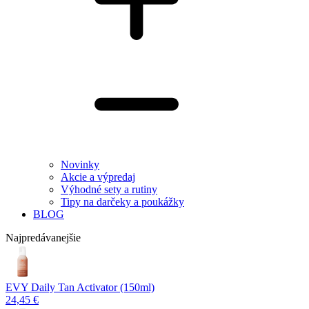
Novinky
Akcie a výpredaj
Výhodné sety a rutiny
Tipy na darčeky a poukážky
BLOG
Najpredávanejšie
EVY Daily Tan Activator (150ml)
24,45 €