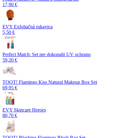
17,90 €
EVY Exfoliačná rukavica
5,50 €
Perfect Match: Set pre dokonalú UV ochranu
59,20 €
TOOT! Flamingo Kiss Natural Makeup Box Set
69,95 €
EVY Skincare Heroes
80,70 €
TOOT! Blushing Flamingo Blush Bag Set