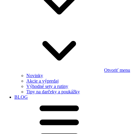
Otvoriť menu
Novinky
Akcie a výpredaj
Výhodné sety a rutiny
Tipy na darčeky a poukážky
BLOG