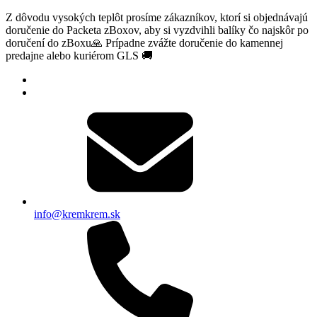
Z dôvodu vysokých teplôt prosíme zákazníkov, ktorí si objednávajú
doručenie do Packeta zBoxov, aby si vyzdvihli balíky čo najskôr po
doručení do zBoxu🙏 Prípadne zvážte doručenie do kamennej
predajne alebo kuriérom GLS 🚚
info@kremkrem.sk