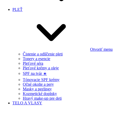
PLEŤ
Otvoriť menu
Čistenie a odlíčenie pleti
Tonery a esencie
Pleťové séra
Pleťové krémy a oleje
SPF na tvár ☀️
Tónovacie SPF krémy
Očné okolie a pery
Masky a peelingy
Kozmetické doplnky
Hravý make-up pre deti
TELO A VLASY