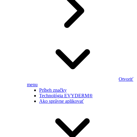
Otvoriť
menu
Príbeh značky
Technológia EVYDERM®
Ako správne aplikovať