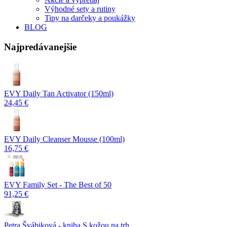
Výhodné sety a rutiny
Tipy na darčeky a poukážky
BLOG
Najpredávanejšie
EVY Daily Tan Activator (150ml)
24,45 €
EVY Daily Cleanser Mousse (100ml)
16,75 €
EVY Family Set - The Best of 50
91,25 €
Petra Švábiková - kniha S kožou na trh