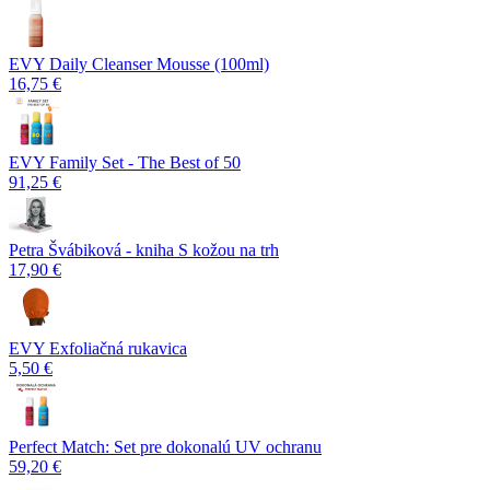
EVY Daily Cleanser Mousse (100ml)
16,75 €
EVY Family Set - The Best of 50
91,25 €
Petra Švábiková - kniha S kožou na trh
17,90 €
EVY Exfoliačná rukavica
5,50 €
Perfect Match: Set pre dokonalú UV ochranu
59,20 €