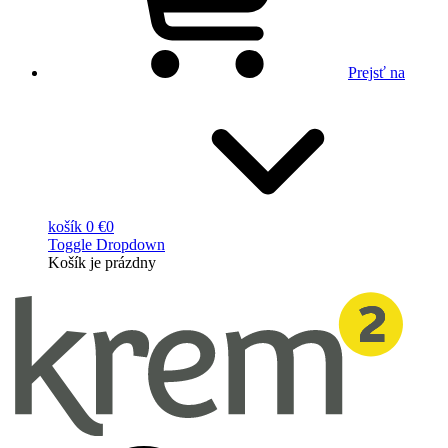
Prejsť na
košík
0 €
0
Toggle Dropdown
Košík
je prázdny