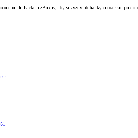
doručenie do Packeta zBoxov, aby si vyzdvihli balíky čo najskôr po d
.sk
061