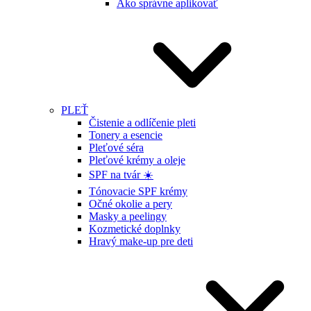
Ako správne aplikovať
PLEŤ
Čistenie a odlíčenie pleti
Tonery a esencie
Pleťové séra
Pleťové krémy a oleje
SPF na tvár ☀️
Tónovacie SPF krémy
Očné okolie a pery
Masky a peelingy
Kozmetické doplnky
Hravý make-up pre deti