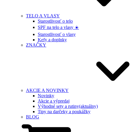
TELO A VLASY
Starostlivosť o telo
SPF na telo a vlasy ☀️
Starostlivosť o vlasy
Kefy a doplnky
ZNAČKY
AKCIE A NOVINKY
Novinky
Akcie a výpredaj
Výhodné sety a rutiny
(aktuálny)
Tipy na darčeky a poukážky
BLOG