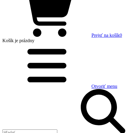
Prejsť na košík
0
Košík
je prázdny
Otvoriť menu