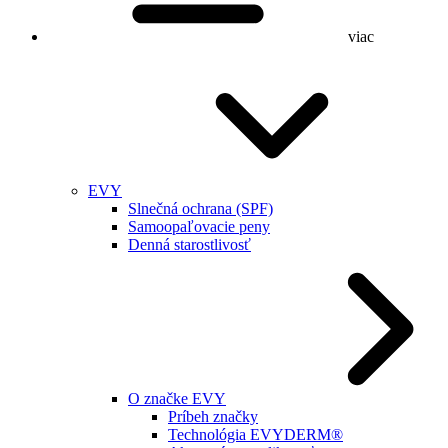
viac
EVY
Slnečná ochrana (SPF)
Samoopaľovacie peny
Denná starostlivosť
O značke EVY
Príbeh značky
Technológia EVYDERM®