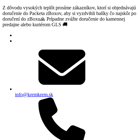
Z dôvodu vysokých teplôt prosíme zákazníkov, ktorí si objednávajú
doručenie do Packeta zBoxov, aby si vyzdvihli balíky čo najskôr po
doručení do zBoxu🙏 Prípadne zvážte doručenie do kamennej
predajne alebo kuriérom GLS 🚚
info@kremkrem.sk