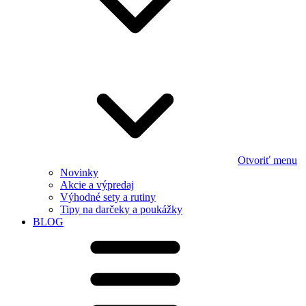
Otvoriť menu
Novinky
Akcie a výpredaj
Výhodné sety a rutiny
Tipy na darčeky a poukážky
BLOG