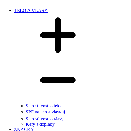
TELO A VLASY
Starostlivosť o telo
SPF na telo a vlasy ☀️
Starostlivosť o vlasy
Kefy a doplnky
ZNAČKY