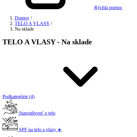
Rýchla pomoc
Domov
/
TELO A VLASY
/
Na sklade
TELO A VLASY - Na sklade
Podkategórie (4)
Starostlivosť o telo
SPF na telo a vlasy ☀️