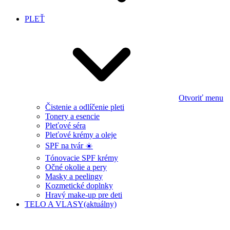
PLEŤ
Otvoriť menu
Čistenie a odlíčenie pleti
Tonery a esencie
Pleťové séra
Pleťové krémy a oleje
SPF na tvár ☀️
Tónovacie SPF krémy
Očné okolie a pery
Masky a peelingy
Kozmetické doplnky
Hravý make-up pre deti
TELO A VLASY
(aktuálny)