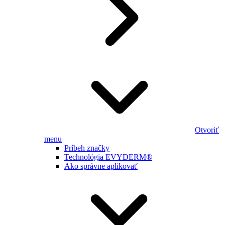
Otvoriť
menu
Príbeh značky
Technológia EVYDERM®
Ako správne aplikovať