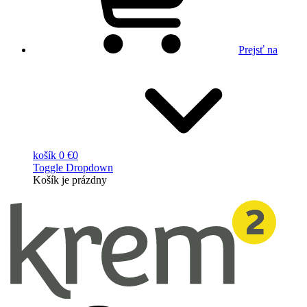
Prejsť na
košík
0 €
0
Toggle Dropdown
Košík
je prázdny