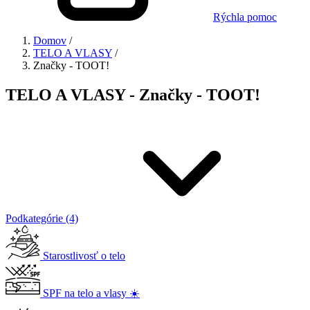
Rýchla pomoc
Domov
/
TELO A VLASY
/
Značky - TOOT!
TELO A VLASY - Značky - TOOT!
Podkategórie (4)
Starostlivosť o telo
SPF na telo a vlasy ☀️