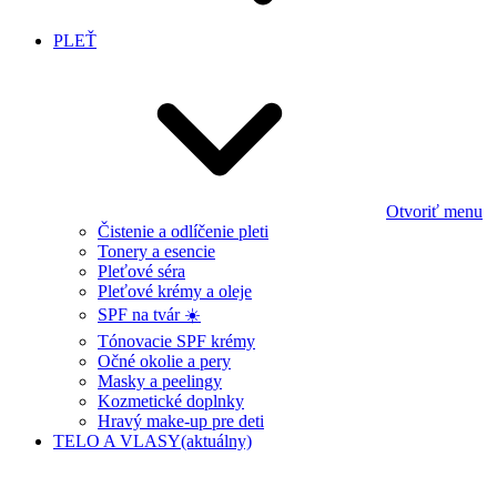
PLEŤ
Otvoriť menu
Čistenie a odlíčenie pleti
Tonery a esencie
Pleťové séra
Pleťové krémy a oleje
SPF na tvár ☀️
Tónovacie SPF krémy
Očné okolie a pery
Masky a peelingy
Kozmetické doplnky
Hravý make-up pre deti
TELO A VLASY
(aktuálny)