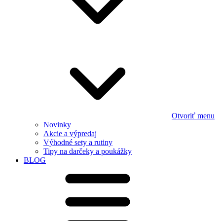
Otvoriť menu
Novinky
Akcie a výpredaj
Výhodné sety a rutiny
Tipy na darčeky a poukážky
BLOG