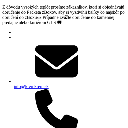
Z dôvodu vysokých teplôt prosíme zákazníkov, ktorí si objednávajú
doručenie do Packeta zBoxov, aby si vyzdvihli balíky čo najskôr po
doručení do zBoxu🙏 Prípadne zvážte doručenie do kamennej
predajne alebo kuriérom GLS 🚚
info@kremkrem.sk