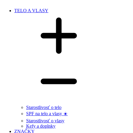
TELO A VLASY
Starostlivosť o telo
SPF na telo a vlasy ☀️
Starostlivosť o vlasy
Kefy a doplnky
ZNAČKY