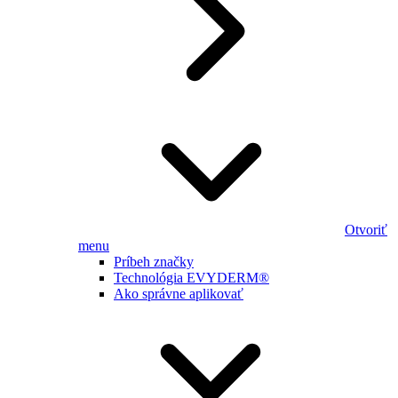
Otvoriť
menu
Príbeh značky
Technológia EVYDERM®
Ako správne aplikovať