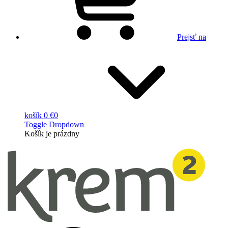
Prejsť na
košík
0 €
0
Toggle Dropdown
Košík
je prázdny