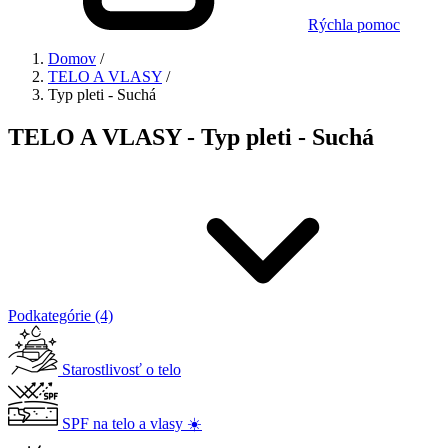
Rýchla pomoc
Domov
/
TELO A VLASY
/
Typ pleti - Suchá
TELO A VLASY - Typ pleti - Suchá
Podkategórie (4)
Starostlivosť o telo
SPF na telo a vlasy ☀️