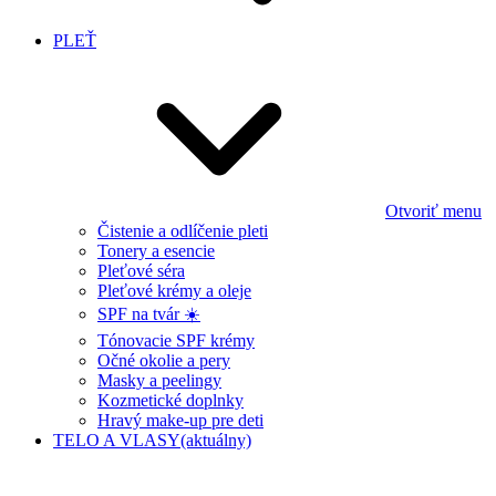
PLEŤ
Otvoriť menu
Čistenie a odlíčenie pleti
Tonery a esencie
Pleťové séra
Pleťové krémy a oleje
SPF na tvár ☀️
Tónovacie SPF krémy
Očné okolie a pery
Masky a peelingy
Kozmetické doplnky
Hravý make-up pre deti
TELO A VLASY
(aktuálny)