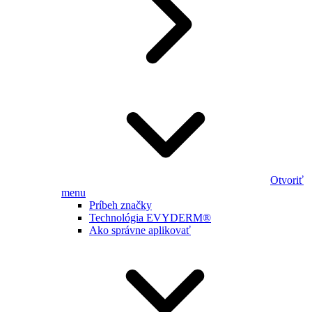
Otvoriť
menu
Príbeh značky
Technológia EVYDERM®
Ako správne aplikovať