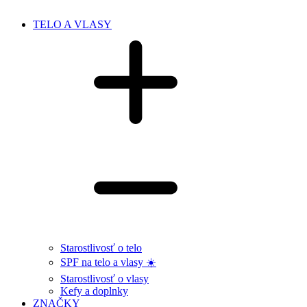
TELO A VLASY
Starostlivosť o telo
SPF na telo a vlasy ☀️
Starostlivosť o vlasy
Kefy a doplnky
ZNAČKY