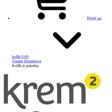
Prejsť na
košík
0 €
0
Toggle Dropdown
Košík
je prázdny