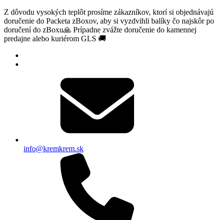
Z dôvodu vysokých teplôt prosíme zákazníkov, ktorí si objednávajú
doručenie do Packeta zBoxov, aby si vyzdvihli balíky čo najskôr po
doručení do zBoxu🙏 Prípadne zvážte doručenie do kamennej
predajne alebo kuriérom GLS 🚚
info@kremkrem.sk