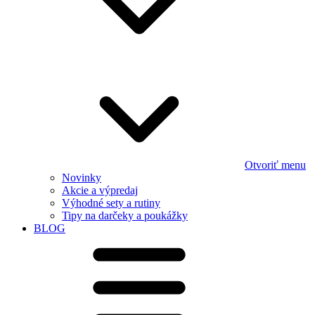
Otvoriť menu
Novinky
Akcie a výpredaj
Výhodné sety a rutiny
Tipy na darčeky a poukážky
BLOG