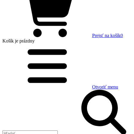
Prejsť na košík
0
Košík
je prázdny
Otvoriť menu