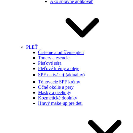
Ako správne aplikovať
PLEŤ
Čistenie a odlíčenie pleti
Tonery a esencie
Pleťové séra
Pleťové krémy a oleje
SPF na tvár ☀️
(aktuálny)
Tónovacie SPF krémy
Očné okolie a pery
Masky a peelingy
Kozmetické doplnky
Hravý make-up pre deti