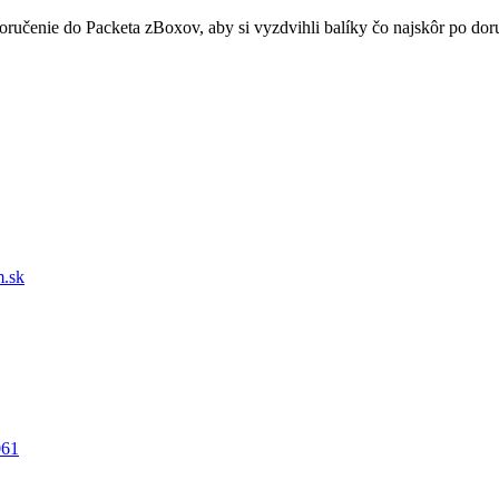
doručenie do Packeta zBoxov, aby si vyzdvihli balíky čo najskôr po d
.sk
061