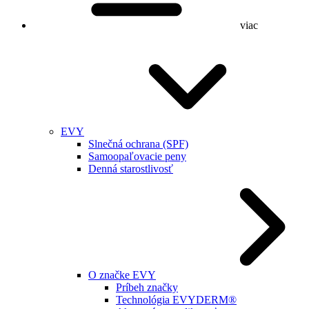
viac
EVY
Slnečná ochrana (SPF)
Samoopaľovacie peny
Denná starostlivosť
O značke EVY
Príbeh značky
Technológia EVYDERM®