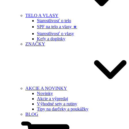
TELO A VLASY
Starostlivosť o telo
SPF na telo a vlasy ☀️
Starostlivosť o vlasy
Kefy a doplnky
ZNAČKY
AKCIE A NOVINKY
Novinky
Akcie a výpredaj
Výhodné sety a rutiny
Tipy na darčeky a poukážky
BLOG