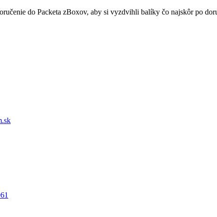
doručenie do Packeta zBoxov, aby si vyzdvihli balíky čo najskôr po d
.sk
061