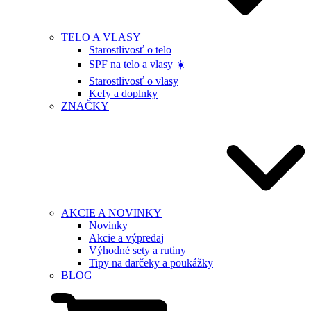
TELO A VLASY
Starostlivosť o telo
SPF na telo a vlasy ☀️
Starostlivosť o vlasy
Kefy a doplnky
ZNAČKY
AKCIE A NOVINKY
Novinky
Akcie a výpredaj
Výhodné sety a rutiny
Tipy na darčeky a poukážky
BLOG