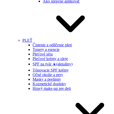
Ako správne aplikovať
PLEŤ
Čistenie a odlíčenie pleti
Tonery a esencie
Pleťové séra
Pleťové krémy a oleje
SPF na tvár ☀️
(aktuálny)
Tónovacie SPF krémy
Očné okolie a pery
Masky a peelingy
Kozmetické doplnky
Hravý make-up pre deti