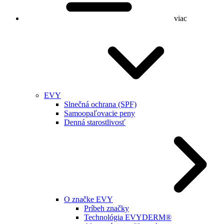
viac
EVY
Slnečná ochrana (SPF)
Samoopaľovacie peny
Denná starostlivosť
O značke EVY
Príbeh značky
Technológia EVYDERM®