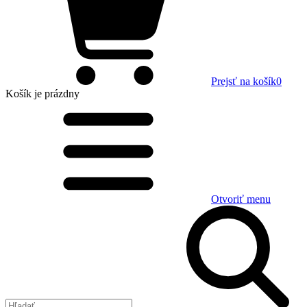
Prejsť na košík
0
Košík
je prázdny
Otvoriť menu