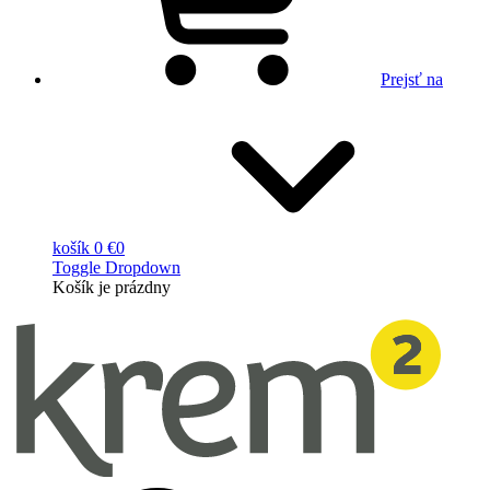
Prejsť na
košík
0 €
0
Toggle Dropdown
Košík
je prázdny