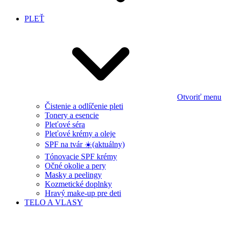
PLEŤ
Otvoriť menu
Čistenie a odlíčenie pleti
Tonery a esencie
Pleťové séra
Pleťové krémy a oleje
SPF na tvár ☀️
(aktuálny)
Tónovacie SPF krémy
Očné okolie a pery
Masky a peelingy
Kozmetické doplnky
Hravý make-up pre deti
TELO A VLASY