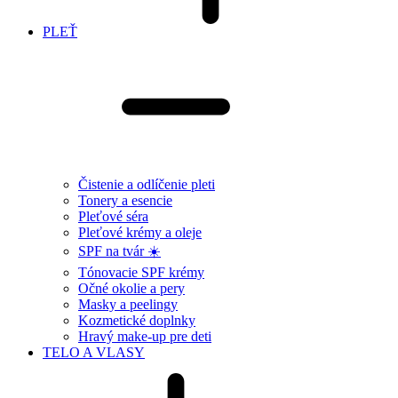
PLEŤ
Čistenie a odlíčenie pleti
Tonery a esencie
Pleťové séra
Pleťové krémy a oleje
SPF na tvár ☀️
Tónovacie SPF krémy
Očné okolie a pery
Masky a peelingy
Kozmetické doplnky
Hravý make-up pre deti
TELO A VLASY