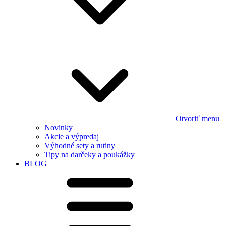
Otvoriť menu
Novinky
Akcie a výpredaj
Výhodné sety a rutiny
Tipy na darčeky a poukážky
BLOG