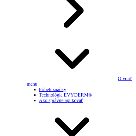
Otvoriť
menu
Príbeh značky
Technológia EVYDERM®
Ako správne aplikovať