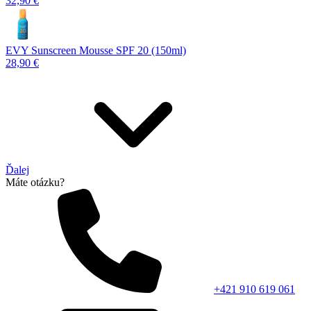
32,90 €
EVY Sunscreen Mousse SPF 20 (150ml)
28,90 €
Ďalej
Máte otázku?
+421 910 619 061