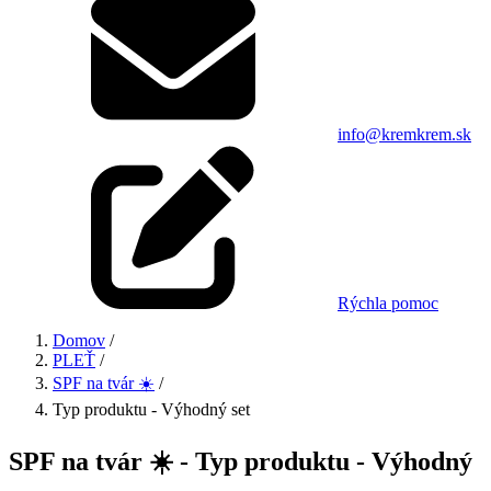
info@kremkrem.sk
Rýchla pomoc
Domov
/
PLEŤ
/
SPF na tvár ☀️
/
Typ produktu - Výhodný set
SPF na tvár ☀️ - Typ produktu - Výhodný