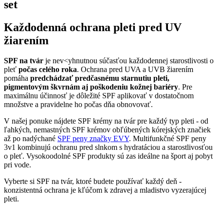
set
Každodenná ochrana pleti pred UV
žiarením
SPF na tvár
je nev<yhnutnou súčasťou každodennej starostlivosti o
pleť
počas celého roka
. Ochrana pred UVA a UVB žiarením
pomáha
predchádzať predčasnému starnutiu pleti,
pigmentovým škvrnám aj poškodeniu kožnej bariéry
. Pre
maximálnu účinnosť je dôležité SPF aplikovať v dostatočnom
množstve a pravidelne ho počas dňa obnovovať.
V našej ponuke nájdete SPF krémy na tvár pre každý typ pleti - od
ľahkých, nemastných SPF krémov obľúbených kórejských značiek
až po nadýchané
SPF peny značky EVY
. Multifunkčné SPF peny
3v1 kombinujú ochranu pred slnkom s hydratáciou a starostlivosťou
o pleť. Vysokoodolné SPF produkty sú zas ideálne na šport aj pobyt
pri vode.
Vyberte si SPF na tvár, ktoré budete používať každý deň -
konzistentná ochrana je kľúčom k zdravej a mladistvo vyzerajúcej
pleti.