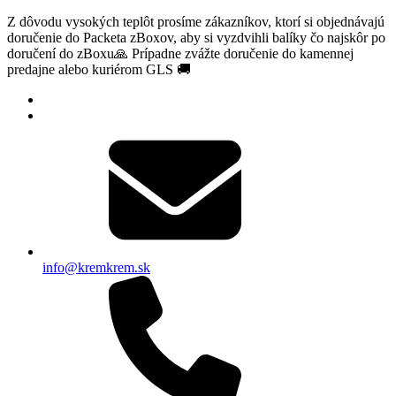
Z dôvodu vysokých teplôt prosíme zákazníkov, ktorí si objednávajú
doručenie do Packeta zBoxov, aby si vyzdvihli balíky čo najskôr po
doručení do zBoxu🙏 Prípadne zvážte doručenie do kamennej
predajne alebo kuriérom GLS 🚚
info@kremkrem.sk