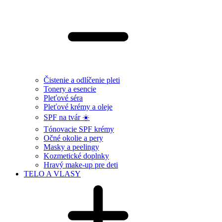
Čistenie a odlíčenie pleti
Tonery a esencie
Pleťové séra
Pleťové krémy a oleje
SPF na tvár ☀️
Tónovacie SPF krémy
Očné okolie a pery
Masky a peelingy
Kozmetické doplnky
Hravý make-up pre deti
TELO A VLASY