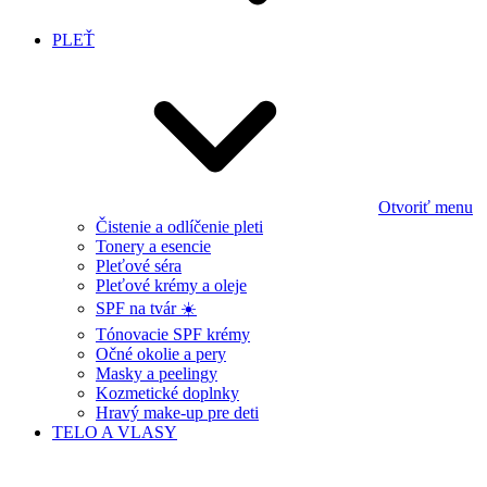
PLEŤ
Otvoriť menu
Čistenie a odlíčenie pleti
Tonery a esencie
Pleťové séra
Pleťové krémy a oleje
SPF na tvár ☀️
Tónovacie SPF krémy
Očné okolie a pery
Masky a peelingy
Kozmetické doplnky
Hravý make-up pre deti
TELO A VLASY