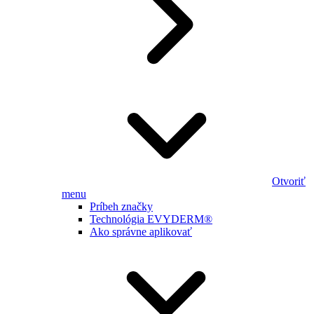
Otvoriť
menu
Príbeh značky
Technológia EVYDERM®
Ako správne aplikovať