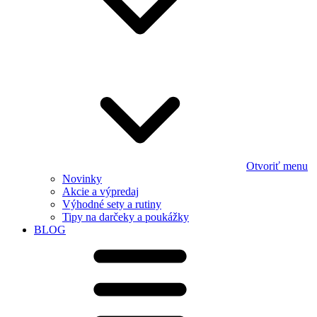
Otvoriť menu
Novinky
Akcie a výpredaj
Výhodné sety a rutiny
Tipy na darčeky a poukážky
BLOG