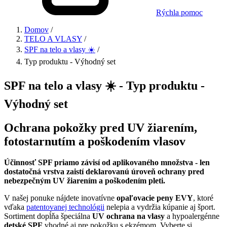
Rýchla pomoc
Domov
/
TELO A VLASY
/
SPF na telo a vlasy ☀️
/
Typ produktu - Výhodný set
SPF na telo a vlasy ☀️ - Typ produktu -
Výhodný set
Ochrana pokožky pred UV žiarením,
fotostarnutím a poškodením vlasov
Účinnosť SPF priamo závisí od aplikovaného množstva - len
dostatočná vrstva zaistí deklarovanú úroveň ochrany pred
nebezpečným UV žiarením a poškodením pleti.
V našej ponuke nájdete inovatívne
opaľovacie peny EVY
, ktoré
vďaka
patentovanej technológii
nelepia a vydržia kúpanie aj šport.
Sortiment dopĺňa špeciálna
UV ochrana na vlasy
a hypoalergénne
detské SPF
vhodné aj pre pokožku s ekzémom. Vyberte si