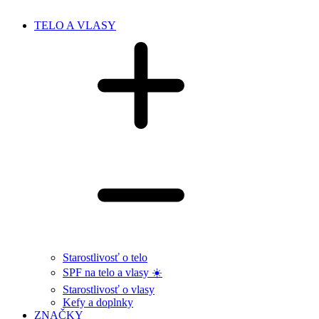
TELO A VLASY
Starostlivosť o telo
SPF na telo a vlasy ☀️
Starostlivosť o vlasy
Kefy a doplnky
ZNAČKY