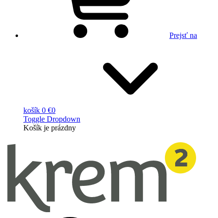
Prejsť na
košík
0 €
0
Toggle Dropdown
Košík
je prázdny