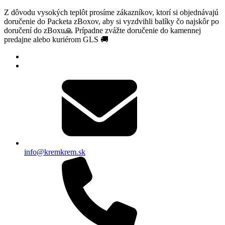
Z dôvodu vysokých teplôt prosíme zákazníkov, ktorí si objednávajú
doručenie do Packeta zBoxov, aby si vyzdvihli balíky čo najskôr po
doručení do zBoxu🙏 Prípadne zvážte doručenie do kamennej
predajne alebo kuriérom GLS 🚚
info@kremkrem.sk