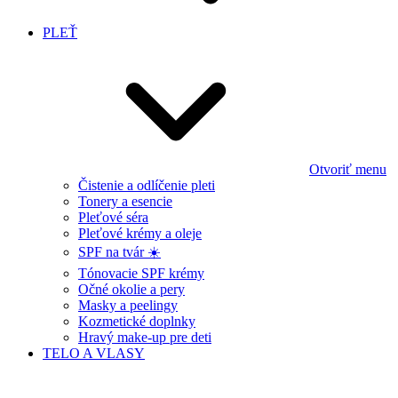
PLEŤ
Otvoriť menu
Čistenie a odlíčenie pleti
Tonery a esencie
Pleťové séra
Pleťové krémy a oleje
SPF na tvár ☀️
Tónovacie SPF krémy
Očné okolie a pery
Masky a peelingy
Kozmetické doplnky
Hravý make-up pre deti
TELO A VLASY