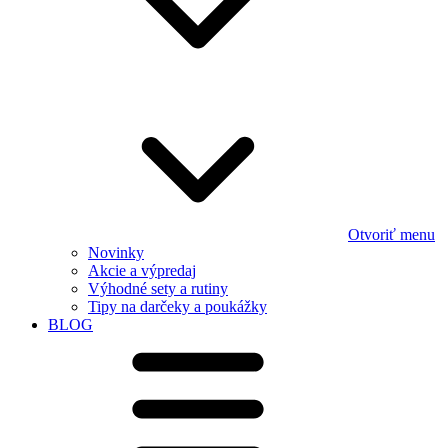
Otvoriť menu
Novinky
Akcie a výpredaj
Výhodné sety a rutiny
Tipy na darčeky a poukážky
BLOG