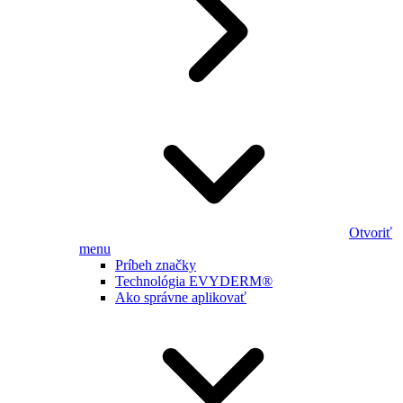
Otvoriť
menu
Príbeh značky
Technológia EVYDERM®
Ako správne aplikovať