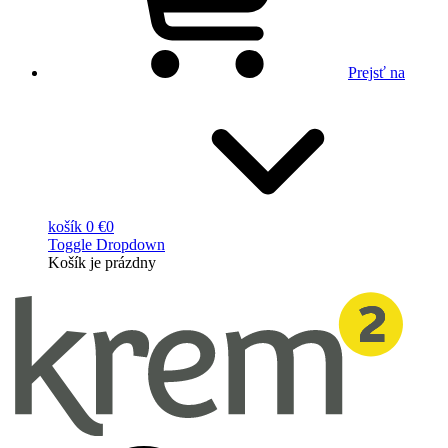
Prejsť na
košík
0 €
0
Toggle Dropdown
Košík
je prázdny