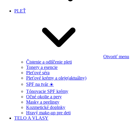
PLEŤ
Otvoriť menu
Čistenie a odlíčenie pleti
Tonery a esencie
Pleťové séra
Pleťové krémy a oleje
(aktuálny)
SPF na tvár ☀️
Tónovacie SPF krémy
Očné okolie a pery
Masky a peelingy
Kozmetické doplnky
Hravý make-up pre deti
TELO A VLASY