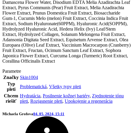
Damascena Flower Water, Disodium EDTA Melia Azadirachta Leaf
Extract, Pyrus Communis (Pear) Fruit Extract, Melia Azadirachta
Flower Extract, Prunus Domestica Fruit Extract, Biosaccharide
Gum-1, Cucumis Melo (melon) Fruit Extract, Coccinia Indica Fruit
Extract, Sodium Hyaluronate(60PPM), Hyaluronic Acid(SOPPM),
Hydrolyzed Hyaluronic Acid, Hedera Helix (Ivy) Leaf/Stem
Extract, Hydrolyzed Collagen, Solanum Melongena Fruit Extract,
Adansonia Digitata Seed Extract, Equisetum Arvense Extract, Olea
Europaea (Olive) Leaf Extract, Vaccinium Macrocarpon (Cranberry)
Fruit Extract, Fructan, Ocimum Sanctum Leaf Extract, Sophora
Japonica Flower Extract, Curcuma Longa (Turmeric) Root Extract,
Corallina Officinalis Extract
Parametre
Značky
Skin1004
Typ
Problematická
,
Všetky typy pleti
pleti
Chcem
Hydratácia
,
Posilnenie kožnej bariéry
,
Zjednotenie tónu
riešiť
pleti
,
Rozjasnenie pleti
,
Upokojenie a regenerácia
Michaela Grofova
04. 05. 2024, 15:11