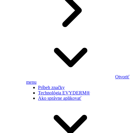
Otvoriť
menu
Príbeh značky
Technológia EVYDERM®
Ako správne aplikovať