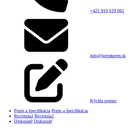
+421 910 619 061
info@kremkrem.sk
Rýchla pomoc
Popis a špecifikácia
Popis a špecifikácia
Recenzia
2
Recenzia
2
Diskusia
0
Diskusia
0