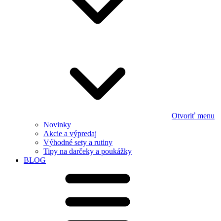
Otvoriť menu
Novinky
Akcie a výpredaj
Výhodné sety a rutiny
Tipy na darčeky a poukážky
BLOG