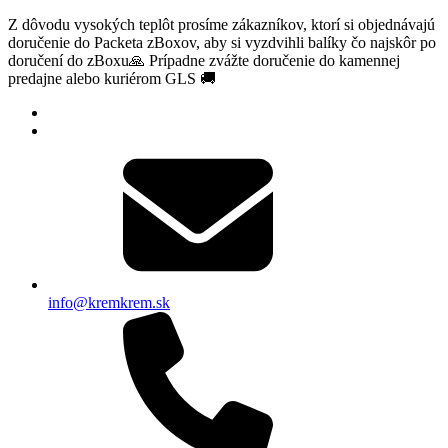
Z dôvodu vysokých teplôt prosíme zákazníkov, ktorí si objednávajú
doručenie do Packeta zBoxov, aby si vyzdvihli balíky čo najskôr po
doručení do zBoxu🙏 Prípadne zvážte doručenie do kamennej
predajne alebo kuriérom GLS 🚚
info@kremkrem.sk