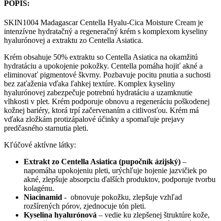
POPIS:
SKIN1004 Madagascar Centella Hyalu-Cica Moisture Cream je
intenzívne hydratačný a regeneračný krém s komplexom kyseliny
hyalurónovej a extraktu zo Centella Asiatica.
Krém obsahuje 50% extraktu so Centella Asiatica na okamžitú
hydratáciu a upokojenie pokožky. Centella pomáha hojiť akné a
eliminovať pigmentové škvrny. Pozbavuje pocitu pnutia a suchosti
bez zaťaženia vďaka ľahkej textúre. Komplex kyseliny
hyalurónovej zabezpečuje potrebnú hydratáciu a uzamknutie
vlhkosti v plet. Krém podporuje obnovu a regeneráciu poškodenej
kožnej bariéry, ktorá trpí začervenaním a citlivosťou. Krém má
vďaka zložkám protizápalové účinky a spomaľuje prejavy
predčasného starnutia pleti.
Kľúčové aktívne látky:
Extrakt zo Centella Asiatica (pupočník ázijský)
–
napomáha upokojeniu pleti, urýchľuje hojenie jazvičiek po
akné, zlepšuje absorpciu ďalších produktov, podporuje tvorbu
kolagénu.
Niacinamid
- obnovuje pokožku, zlepšuje vzhľad
rozšírených pórov, zjednocuje tón pleti.
Kyselina hyalurónová
– vedie ku zlepšenej štruktúre kože,