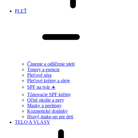
PLEŤ
Čistenie a odlíčenie pleti
Tonery a esencie
Pleťové séra
Pleťové krémy a oleje
SPF na tvár ☀️
Tónovacie SPF krémy
Očné okolie a pery
Masky a peelingy
Kozmetické doplnky
Hravý make-up pre deti
TELO A VLASY