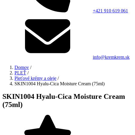
+421 910 619 061
info@kremkrem.sk
Domov
/
PLEŤ
/
Pleťové krémy a oleje
/
SKIN1004 Hyalu-Cica Moisture Cream (75ml)
SKIN1004 Hyalu-Cica Moisture Cream
(75ml)