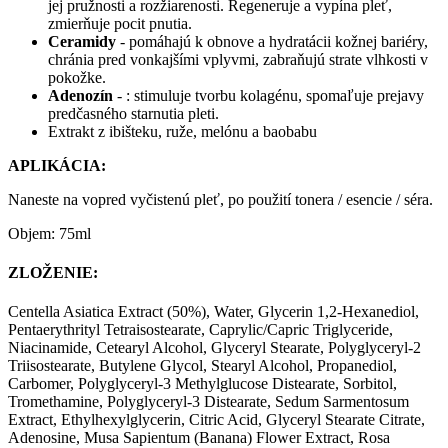
jej pružnosti a rozžiarenosti. Regeneruje a vypína pleť,
zmierňuje pocit pnutia.
Ceramidy
- pomáhajú k obnove a hydratácii kožnej bariéry,
chránia pred vonkajšími vplyvmi, zabraňujú strate vlhkosti v
pokožke.
Adenozín
- : stimuluje tvorbu kolagénu, spomaľuje prejavy
predčasného starnutia pleti.
Extrakt z ibišteku, ruže, melónu a baobabu
APLIKÁCIA:
Naneste na vopred vyčistenú pleť, po použití tonera / esencie / séra.
Objem: 75ml
ZLOŽENIE:
Centella Asiatica Extract (50%), Water, Glycerin 1,2-Hexanediol,
Pentaerythrityl Tetraisostearate, Caprylic/Capric Triglyceride,
Niacinamide, Cetearyl Alcohol, Glyceryl Stearate, Polyglyceryl-2
Triisostearate, Butylene Glycol, Stearyl Alcohol, Propanediol,
Carbomer, Polyglyceryl-3 Methylglucose Distearate, Sorbitol,
Tromethamine, Polyglyceryl-3 Distearate, Sedum Sarmentosum
Extract, Ethylhexylglycerin, Citric Acid, Glyceryl Stearate Citrate,
Adenosine, Musa Sapientum (Banana) Flower Extract, Rosa