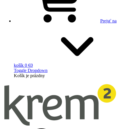
Prejsť na
košík
0 €
0
Toggle Dropdown
Košík
je prázdny