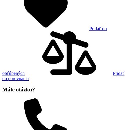
Pridať do
obľúbených
Pridať
do porovnania
Máte otázku?