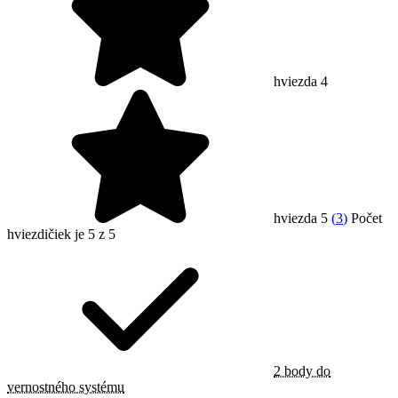
hviezda 4
hviezda 5
(
3
)
Počet
hviezdičiek je 5 z 5
2 body do
vernostného systému